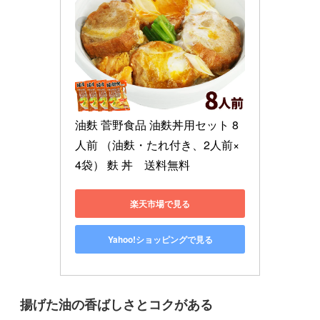
油麩 菅野食品 油麩丼用セット 8
人前 （油麩・たれ付き、2人前×
4袋） 麩 丼　送料無料
楽天市場で見る
Yahoo!ショッピングで見る
揚げた油の香ばしさとコクがある