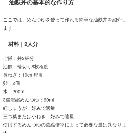
油麩丼の基本的な作り方
ここでは、めんつゆを使って作れる簡単な油麩丼を紹介し
ます。
材料｜2人分
ご飯：丼2杯分
油麩：輪切り8枚程度
長ねぎ：10cm程度
卵：2個
水：200ml
3倍濃縮めんつゆ：60ml
紅しょうが：好みで適量
三つ葉または小ねぎ：好みで適量
使用するめんつゆの濃縮倍率によって必要な量は異なりま
す。