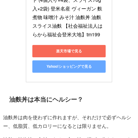
入×2袋) 登米名産 ヴィーガン 麩 
煮物 味噌汁 みそ汁 油麩丼 油麩 
スライス油麩 【社会福祉法人は
らから福祉会登米大地】tm199
楽天市場で見る
Yahoo!ショッピングで見る
油麩丼は本当にヘルシー？
油麩丼は肉を使わずに作れますが、それだけで必ずヘルシ
ー、低脂質、低カロリーになるとは限りません。