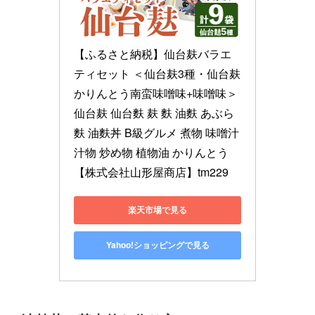
【ふるさと納税】仙台麸バラエ
ティセット ＜仙台麸3種・仙台麸
かりんとう南蛮味噌味+味噌味＞ 
仙台麸 仙台麩 麸 麩 油麩 あぶら
麩 油麩丼 B級グルメ 煮物 味噌汁 
汁物 炒め物 植物油 かりんとう
【株式会社山形屋商店】tm229
楽天市場で見る
Yahoo!ショッピングで見る