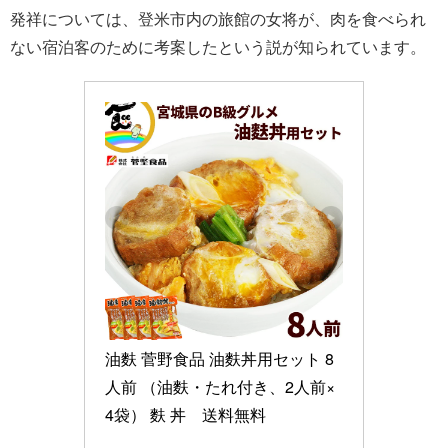
発祥については、登米市内の旅館の女将が、肉を食べられ
ない宿泊客のために考案したという説が知られています。
油麩 菅野食品 油麩丼用セット 8
人前 （油麩・たれ付き、2人前×
4袋） 麩 丼　送料無料