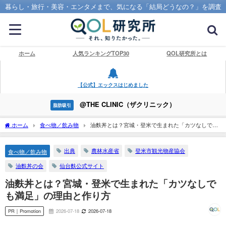
暮らし・旅行・美容・エンタメまで、気になる「結局どうなの？」を調査
ホーム
人気ランキングTOP30
QOL研究所とは
【公式】エックスはじめました
@THE CLINIC（ザクリニック）
脂肪吸引
ホーム
食べ物／飲み物
油麩丼とは？宮城・登米で生まれた「カツなしでも
満足」の理由と作り方
出典
農林水産省
登米市観光物産協会
食べ物／飲み物
油麩丼の会
仙台麩公式サイト
油麩丼とは？宮城・登米で生まれた「カツなしで
も満足」の理由と作り方
PR｜Promotion
2026-07-18
2026-07-18