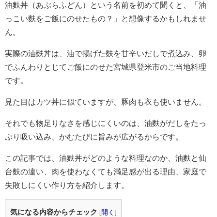
油麩丼（あぶらふどん）という名前を初めて聞くと、「油
っこい麩をご飯にのせたもの？」と想像するかもしれませ
ん。
実際の油麩丼は、油で揚げた麩を甘辛いだしで煮込み、卵
でふんわりとじてご飯にのせた宮城県登米市のご当地料理
です。
見た目はカツ丼に似ていますが、豚肉も衣も使いません。
それでも物足りなさを感じにくいのは、油麩がだしをたっ
ぷり吸い込み、かむたびに旨みが広がるからです。
この記事では、油麩丼がどのような料理なのか、油麩と仙
台麩の違い、肉を使わなくても満足感が出る理由、家庭で
失敗しにくい作り方を紹介します。
気になる内容からチェック
[
開く
]