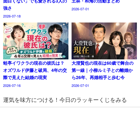
面白くない」でも愛される3人の
王林・和海の活動まとめ
強さ
2026-07-01
2026-07-18
蛙亭イワクラの現在の彼氏は？
大澄賢也の現在は60歳で舞台の
オズワルド伊藤と破局、4年の交
第一線｜小柳ルミ子との離婚か
際で見えた結婚の現実
ら26年、再婚相手と歩む今
2026-07-16
2026-07-01
運気を味方につける！今日のラッキーくじをみる