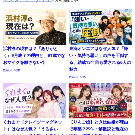
浜村淳の現在は？『ありがと
東海オンエアはなぜ人気？「嫌
う』9月終了の理由と、91歳でな
い・気持ち悪い」の声を圧倒す
おマイクを離さない今
る、結成13年目も愛される6人の
魅力
2026-07-20
2026-07-15
くれまぐ（クレイジーマグネッ
【りんご娘】ときは結婚が理由
ト）はなぜ人気？「うるさい・
で卒業？不仲・解散説と現在の