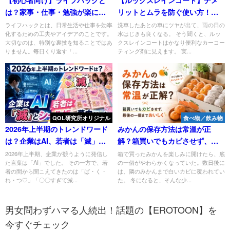
は？家事・仕事・勉強が楽にな
リットとムラを防ぐ使い方！洗
る具体例15選
車で後悔しないための全知識
ライフハックとは、日常生活や仕事を効率
洗車したあとの車にツヤが出て、雨の日の
化するための工夫やアイデアのことです。
水はじきも良くなる。 そう聞くと、ルッ
大切なのは、特別な裏技を知ることではあ
クスレインコートはかなり便利なカーコー
りません。毎日くり返す「...
ティング剤に見えます。 実...
QOL研究所オリジナル
食べ物／飲み物
2026年上半期のトレンドワード
みかんの保存方法は常温が正
は？企業はAI、若者は「滅」と
解？箱買いでもカビさせず、最
シール帳に夢中だった
後の一個までおいしく
2026年上半期、企業が競うように発信し
箱で買ったみかんを楽しみに開けたら、底
た言葉は「AI」でした。 その一方で、若
の一個がやわらかくなっていた。数日後に
者の間から聞こえてきたのは「ば・く・
は、隣のみかんまで白いカビに覆われてい
れ・つ♡」「〇〇すぎて滅...
た。 冬になると、そんな少...
男女問わずハマる人続出！話題の【EROTOON】を
今すぐチェック