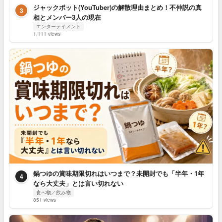
ジャックポット(YouTuber)の解散理由まとめ！不仲説の真
3
相とメンバー3人の現在
エンターテイメント
1,111 views
鍋つゆの賞味期限切れはいつまで？未開封でも「半年・1年
4
なら大丈夫」とは言い切れない
食べ物／飲み物
851 views