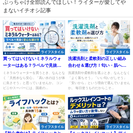
ぶっちゃけ全部読んでほしい！ライターが愛してや
まないイチオシ記事
ライフスタイル
ライフスタイル
買ってはいけないミネラルウォ
洗濯洗剤と柔軟剤の正しい組み
ーターはある？ラベルで見抜く
合わせ＆選び方！匂い・肌への
安心な選び方、毎日の水で迷わ
優しさ・衣類ダメージで後悔し
ミネラルウォーターを買うとき、なんとな
洗濯洗剤や柔軟剤を選ぶとき、なんとなく
く「天然水なら安心」「高い水のほうが体
「よく落ちそう」「いい匂いがしそう」
ない
ないコツ
に良さそう」と思っていませんか。 コン
「安いから」という理由で選んでいません
ビニやスーパーには、国産の...
か。 毎日使うものだからこそ...
ライフスタイル
ライフスタイル
【初心者向け】ライフハックと
【ルックスレインコート】デメ