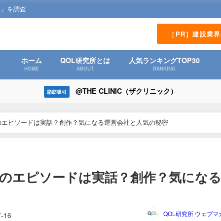
？」を調査
［PR］建設業
ホーム
QOL研究所とは
人気ランキングTOP30
HOME
ABOUT
RANKING
@THE CLINIC（ザクリニック）
脂肪吸引
のエピソードは実話？創作？気になる運営会社と人気の秘密
のエピソードは実話？創作？気にな
QOL研究所 ウェブマ
7-16