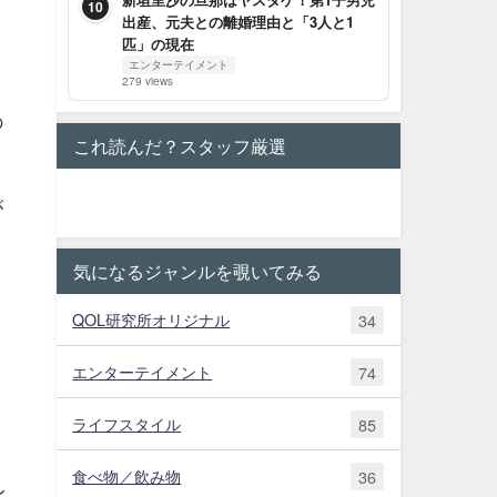
10
出産、元夫との離婚理由と「3人と1
匹」の現在
エンターテイメント
279 views
の
これ読んだ？スタッフ厳選
が
気になるジャンルを覗いてみる
QOL研究所オリジナル
34
エンターテイメント
74
こ
ライフスタイル
85
食べ物／飲み物
36
レ