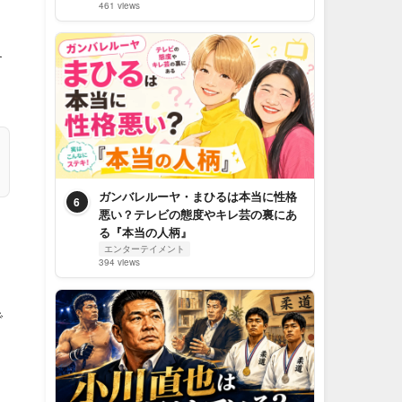
461 views
す
ガンバレルーヤ・まひるは本当に性格
6
悪い？テレビの態度やキレ芸の裏にあ
る『本当の人柄』
エンターテイメント
394 views
で