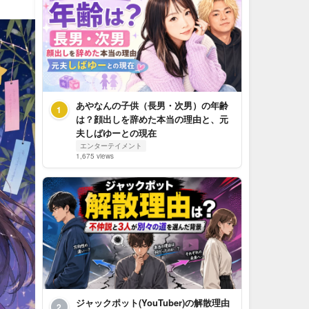
あやなんの子供（長男・次男）の年齢
1
は？顔出しを辞めた本当の理由と、元
夫しばゆーとの現在
エンターテイメント
1,675 views
ジャックポット(YouTuber)の解散理由
2