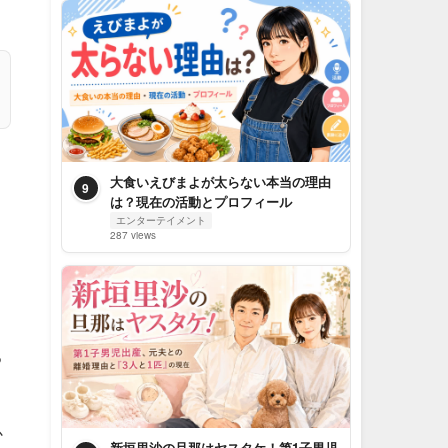
大食いえびまよが太らない本当の理由
9
は？現在の活動とプロフィール
エンターテイメント
287 views
る
か
新垣里沙の旦那はヤスタケ！第1子男児