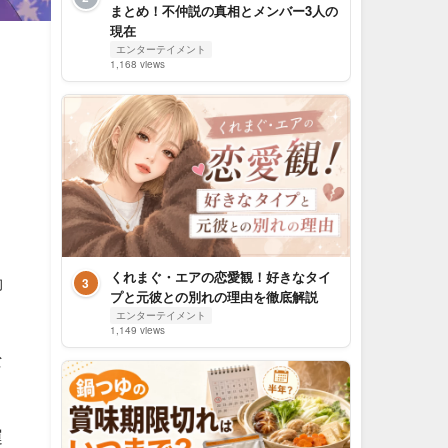
まとめ！不仲説の真相とメンバー3人の
現在
エンターテイメント
1,168 views
くれまぐ・エアの恋愛観！好きなタイ
動
3
プと元彼との別れの理由を徹底解説
。
エンターテイメント
1,149 views
な
運