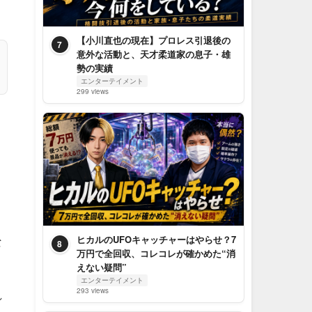
【小川直也の現在】プロレス引退後の
7
意外な活動と、天才柔道家の息子・雄
勢の実績
エンターテイメント
299 views
ロ
な
ヒカルのUFOキャッチャーはやらせ？7
8
万円で全回収、コレコレが確かめた“消
えない疑問”
エンターテイメント
293 views
れ