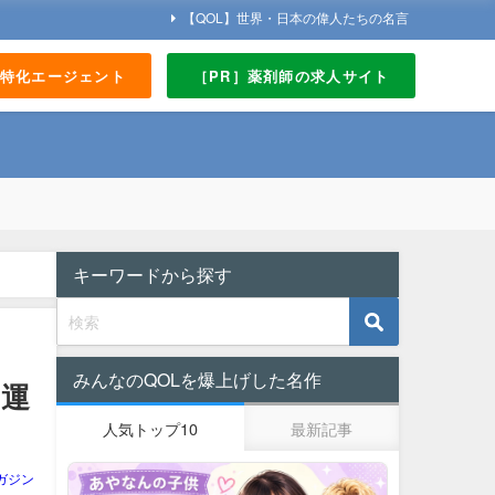
【QOL】世界・日本の偉人たちの名言
界特化エージェント
［PR］薬剤師の求人サイト
キーワードから探す
みんなのQOLを爆上げした名作
る運
人気トップ10
最新記事
ガジン