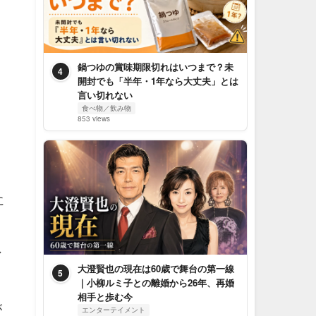
鍋つゆの賞味期限切れはいつまで？未
4
開封でも「半年・1年なら大丈夫」とは
言い切れない
食べ物／飲み物
853 views
に
マ
大澄賢也の現在は60歳で舞台の第一線
5
｜小柳ルミ子との離婚から26年、再婚
相手と歩む今
が
エンターテイメント