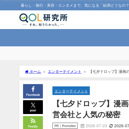
暮らし・旅行・美容・エンタメまで、気になる「結局どうなの
ホーム
エンターテイメント
【七夕ドロップ】漫画
エンターテイメント
Facebook
【七夕ドロップ】漫画
post
営会社と人気の秘密
2026-07-03
2026-0
PR｜Promotion
Feedly