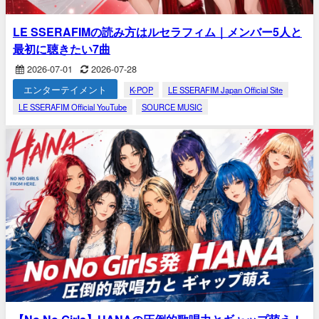
LE SSERAFIMの読み方はルセラフィム｜メンバー5人と
最初に聴きたい7曲
2026-07-01
2026-07-28
エンターテイメント
K-POP
LE SSERAFIM Japan Official Site
LE SSERAFIM Official YouTube
SOURCE MUSIC