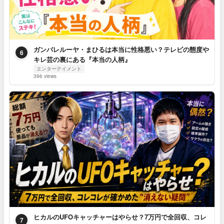
ガンバレルーヤ・まひるは本当に性格悪い？テレビの態度や
6
キレ芸の裏にある『本当の人柄』
エンターテイメント
396 views
ヒカルのUFOキャッチャーはやらせ？7万円で全回収、コレ
7