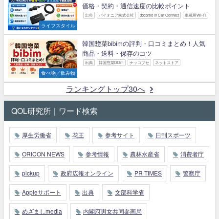
価格・契約・通信速度の比較ポイント
出典
パイオニア株式会社
docomo in Car Connect
車載用Wi-Fi
ライフスタイル
韓国惣菜bibimの評判・口コミまとめ！人気
商品・送料・保存のコツ
出典
韓国惣菜bibim
ナッコプセ
ネットストア
食べ物／飲み物
ランキングトップ30へ
QOL研究所｜ワード検索
厚生労働省
花王
参考サイト
日刊スポーツ
ORICON NEWS
参考情報
農林水産省
消費者庁
pickup
政府広報オンライン
PR TIMES
警察庁
Appleサポート
出典
文部科学省
めざましmedia
内閣府男女共同参画局