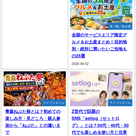
食べ物／飲み物
全国のサービスエリア限定グ
ルメ＆お土産まとめ！目的地
別・絶対に買いたいご当地も
の25選
2026-08-02
ライフスタイル
ライフスタイル
青森ねぶた祭とは？初めての
Z世代で話題の
楽しみ方・見どころ・跳人参
SNS「setlog（セットロ
加から「ねぷた」との違いま
グ）」とは？30代・40代・50
で
代でも楽しめる使い方と注意