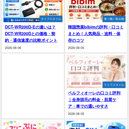
ライフスタイル
食べ物／飲み物
DCT-WR200D-Eの違いは？
韓国惣菜bibimの評判・口コミ
DCT-WR200Dとの価格・契
まとめ！人気商品・送料・保
約・通信速度の比較ポイント
存のコツ
2026-08-08
2026-08-05
ライフスタイル
ベルフィオーレの口コミ評判
｜全身脱毛の料金・肌質ケ
ア・車での通いやすさ
2026-08-05