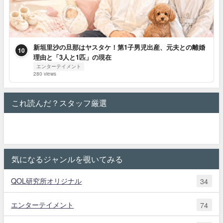
新垣里沙の旦那はヤスタケ！第1子男児出産、元夫との離婚
10
理由と「3人と1匹」の現在
エンターテイメント
280 views
これ読んだ？スタッフ厳選
気になるジャンルを覗いてみる
QOL研究所オリジナル
34
エンターテイメント
74