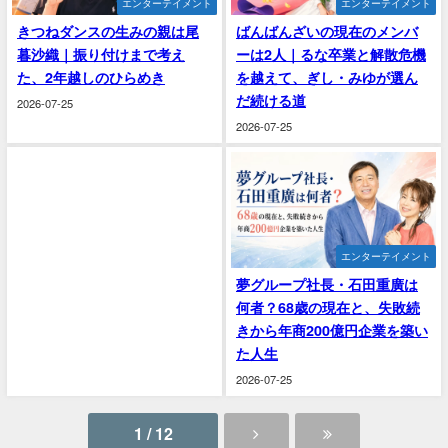
エンターテイメント
エンターテイメント
きつねダンスの生みの親は尾
ばんばんざいの現在のメンバ
暮沙織｜振り付けまで考え
ーは2人｜るな卒業と解散危機
た、2年越しのひらめき
を越えて、ぎし・みゆが選ん
だ続ける道
2026-07-25
2026-07-25
エンターテイメント
夢グループ社長・石田重廣は
何者？68歳の現在と、失敗続
きから年商200億円企業を築い
た人生
2026-07-25
1 / 12