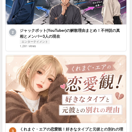
ジャックポット(YouTuber)の解散理由まとめ！不仲説の真
2
相とメンバー3人の現在
エンターテイメント
1,281 views
くれまぐ・エアの恋愛観！好きなタイプと元彼との別れの理
3