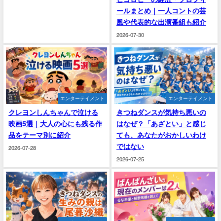
ールまとめ｜一人コントの芸
風や代表的な出演番組も紹介
2026-07-30
エンターテイメント
エンターテイメント
クレヨンしんちゃんで泣ける
きつねダンスが気持ち悪いの
映画5選｜大人の心にも残る作
はなぜ？「あざとい」と感じ
品をテーマ別に紹介
ても、あなたがおかしいわけ
ではない
2026-07-28
2026-07-25