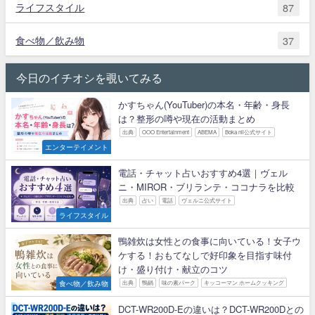
ライフスタイル
87
食べ物／飲み物
37
今日のイチオシを覗いてみる
かすちゃん(YouTuber)の本名・年齢・身長
は？整形の噂や現在の活動まとめ
出典
OOO Entertainment
ABEMA
Boka nii公式サイト
エンターテイメント
電話・チャット占いおすすめ4選｜ヴェル
ニ・MIROR・ブリランテ・ココナラを比較
出典
占い
電話
ヴェルニ公式サイト
ライフスタイル
鴨雑炊は女性との食事に向いている！女子ウ
ケする！おもてなしで好印象を目指す味付
け・盛り付け・献立のコツ
食べ物／飲み物
出典
鴨鍋
味の素パーク
キッコーマン ホームクッキング
DCT-WR200D-Eの違いは？DCT-WR200Dとの