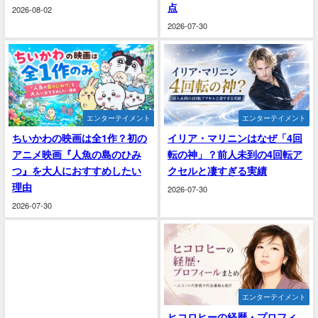
点
2026-08-02
2026-07-30
エンターテイメント
エンターテイメント
ちいかわの映画は全1作？初の
イリア・マリニンはなぜ「4回
アニメ映画『人魚の島のひみ
転の神」？前人未到の4回転ア
つ』を大人におすすめしたい
クセルと凄すぎる実績
理由
2026-07-30
2026-07-30
エンターテイメント
ヒコロヒーの経歴・プロフィ