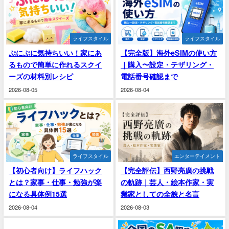
ライフスタイル
ライフスタイル
ぷにぷに気持ちいい！家にあ
【完全版】海外eSIMの使い方
るもので簡単に作れるスクイ
｜購入〜設定・テザリング・
ーズの材料別レシピ
電話番号確認まで
2026-08-05
2026-08-04
ライフスタイル
エンターテイメント
【初心者向け】ライフハック
【完全評伝】西野亮廣の挑戦
とは？家事・仕事・勉強が楽
の軌跡｜芸人・絵本作家・実
になる具体例15選
業家としての全貌と名言
2026-08-04
2026-08-03