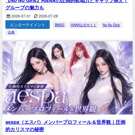
【No No Girls】HANAの圧倒的歌唱力とギャップ萌え！
グループの魅力も
2026-07-01
2026-07-28
エンターテイメント
BMSG
HANA公式サイト
No No Girls
出典
aespa（エスパ）メンバープロフィール＆世界観｜圧倒
的カリスマの秘密