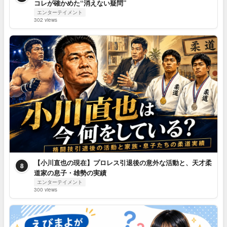
コレが確かめた“消えない疑問”
エンターテイメント
302 views
【小川直也の現在】プロレス引退後の意外な活動と、天才柔
8
道家の息子・雄勢の実績
エンターテイメント
300 views