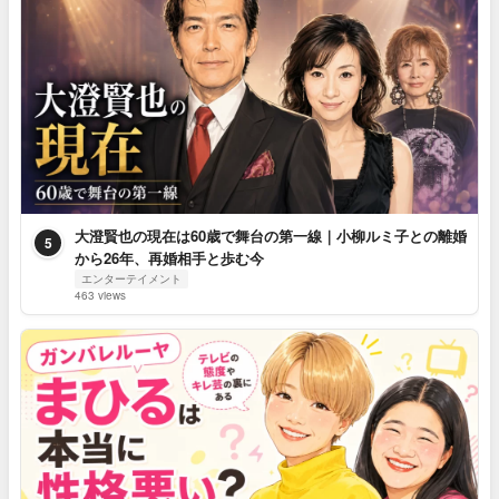
大澄賢也の現在は60歳で舞台の第一線｜小柳ルミ子との離婚
5
から26年、再婚相手と歩む今
エンターテイメント
463 views