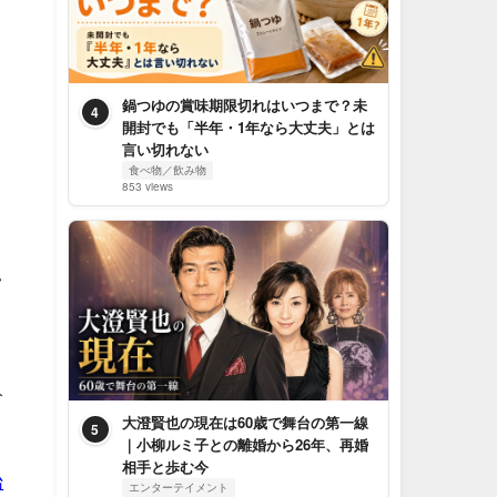
鍋つゆの賞味期限切れはいつまで？未
4
開封でも「半年・1年なら大丈夫」とは
言い切れない
食べ物／飲み物
853 views
い
分
大澄賢也の現在は60歳で舞台の第一線
5
｜小柳ルミ子との離婚から26年、再婚
相手と歩む今
始
エンターテイメント