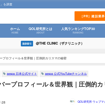
？」を調査
［PR］建設業
ホーム
QOL研究所とは
人気ランキングTOP30
HOME
ABOUT
RANKING
@THE CLINIC（ザクリニック）
脂肪吸引
ンバープロフィール＆世界観｜圧倒的カリスマの秘密
aespa 日本公式サイト
aespa 公式YouTubeチャンネル
メンバープロフィール＆世界観｜圧倒的カ
QOL研究所 ウェブマ
7-28