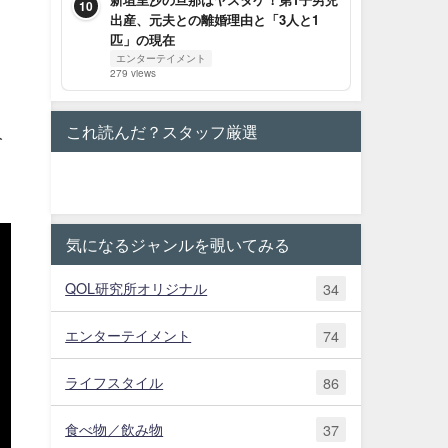
10
出産、元夫との離婚理由と「3人と1
匹」の現在
エンターテイメント
279 views
人
これ読んだ？スタッフ厳選
気になるジャンルを覗いてみる
QOL研究所オリジナル
34
エンターテイメント
74
ライフスタイル
86
食べ物／飲み物
37