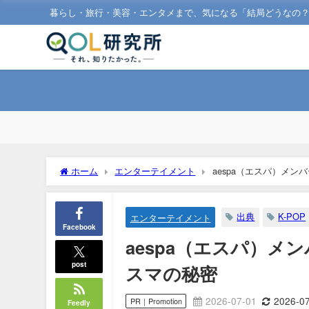
暮らし・旅行・美容・エンタメまで、気になる「結局どうなの
ホーム
エンターテイメント
aespa（エスパ）メ
出典
K-POP
エンターテイメント
Facebook
aespa（エスパ）
post
スマの秘密
2026-07-01
2026-0
PR｜Promotion
Feedly