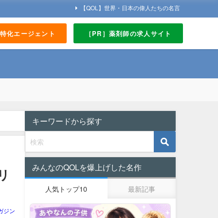
【QOL】世界・日本の偉人たちの名言
界特化エージェント
［PR］薬剤師の求人サイト
キーワードから探す
みんなのQOLを爆上げした名作
リ
人気トップ10
最新記事
ガジン