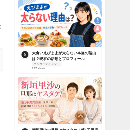
バ
大食いえびまよが太らない本当の理由
9
は？現在の活動とプロフィール
エンターテイメント
287 views
ラ
新垣里沙の旦那はヤスタケ！第1子男児