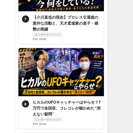
【小川直也の現在】プロレス引退後の
7
意外な活動と、天才柔道家の息子・雄
勢の実績
エンターテイメント
299 views
ヒカルのUFOキャッチャーはやらせ？7
8
万円で全回収、コレコレが確かめた“消
えない疑問”
エンターテイメント
295 views