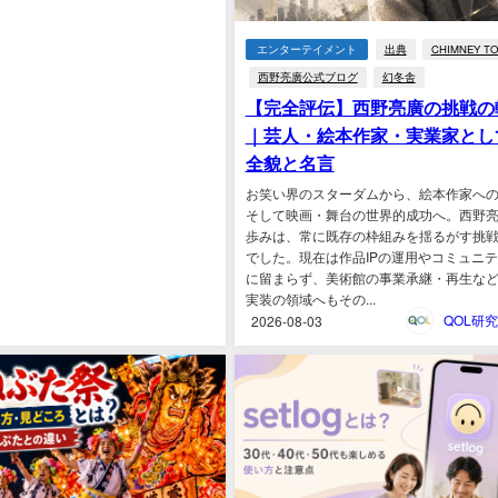
エンターテイメント
出典
CHIMNEY T
西野亮廣公式ブログ
幻冬舎
【完全評伝】西野亮廣の挑戦の
｜芸人・絵本作家・実業家とし
全貌と名言
お笑い界のスターダムから、絵本作家へ
そして映画・舞台の世界的成功へ。西野
歩みは、常に既存の枠組みを揺るがす挑
でした。現在は作品IPの運用やコミュニ
に留まらず、美術館の事業承継・再生な
実装の領域へもその...
2026-08-03