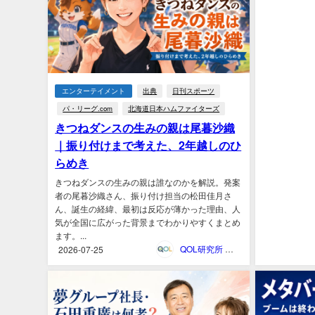
エンターテイメント
出典
日刊スポーツ
パ・リーグ.com
北海道日本ハムファイターズ
きつねダンスの生みの親は尾暮沙織
｜振り付けまで考えた、2年越しのひ
らめき
きつねダンスの生みの親は誰なのかを解説。発案
者の尾暮沙織さん、振り付け担当の松田佳月さ
ん、誕生の経緯、最初は反応が薄かった理由、人
気が全国に広がった背景までわかりやすくまとめ
ます。...
QOL研究所 ウェブマガジン
2026-07-25