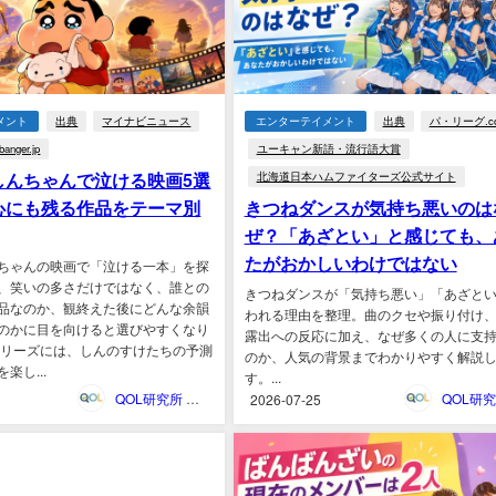
メント
出典
マイナビニュース
エンターテイメント
出典
パ・リーグ.c
banger.jp
ユーキャン新語・流行語大賞
しんちゃんで泣ける映画5選
北海道日本ハムファイターズ公式サイト
心にも残る作品をテーマ別
きつねダンスが気持ち悪いのは
ぜ？「あざとい」と感じても、
たがおかしいわけではない
ちゃんの映画で「泣ける一本」を探
、笑いの多さだけではなく、誰との
きつねダンスが「気持ち悪い」「あざと
品なのか、観終えた後にどんな余韻
われる理由を整理。曲のクセや振り付け
のかに目を向けると選びやすくなり
露出への反応に加え、なぜ多くの人に支
シリーズには、しんのすけたちの予測
のか、人気の背景までわかりやすく解説
楽し...
す。...
QOL研究所 ウェブマガジン
2026-07-25