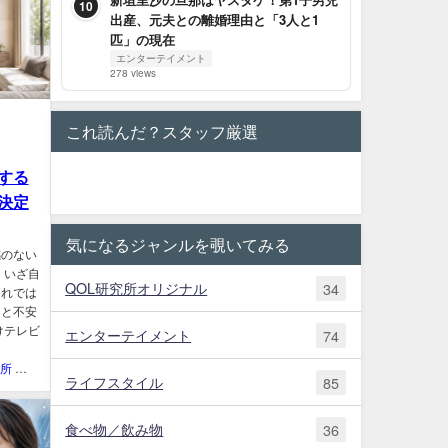
10
出産、元夫との離婚理由と「3人と1
匹」の現在
エンターテイメント
278 views
これ読んだ？スタッフ厳選
する
決定
気になるジャンルを覗いてみる
感のない
、いざ自
QOL研究所オリジナル
34
遅れでは
」と不安
けテレビ
エンターテイメント
74
QOL研究所 ウェブマガジン
ライフスタイル
85
食べ物／飲み物
36