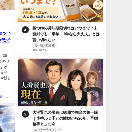
鍋つゆの賞味期限切れはいつまで？未
4
（セット
開封でも「半年・1年なら大丈夫」とは
0代で
言い切れない
食べ物／飲み物
852 views
、30
SNS
ますが、
りませ
族や親し
QOL研究所 ウェブマガジン
大澄賢也の現在は60歳で舞台の第一線
5
｜小柳ルミ子との離婚から26年、再婚
相手と歩む今
エンターテイメント