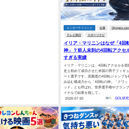
エンターテイメント
出典
Olympics.com
テレビ朝日
スポーツナビ
イリア・マリニンはなぜ「4回
神」？前人未到の4回転アクセ
すぎる実績
イリア・マリニンは、4回転アクセルを競
史上初めて成功させた米国の男子フィギ
ート選手です。高難度の4回転ジャンプを
み込む構成力から「4回転の神」「クワッ
ッド」とも呼ばれ、世界選手権やグラン
イナルで結果を残して...
2026-07-30