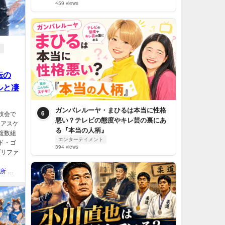
459 views
転の
ルと凄
ガンバレルーヤ・まひるは本当に性格
6
技会で
悪い？テレビの態度やキレ芸の裏にあ
ュアスケ
る『本当の人柄』
複数組
エンターテイメント
ド・ゴ
394 views
プリファ
QOL研究所 ウェブマガジン