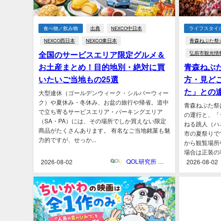
食べ物／飲み物
出典
NEXCO中日本
ライフスタイ
NEXCO西日本
NEXCO東日本
青森ねぶた祭
全国のサービスエリア限定グルメ＆
弘前市観光情
お土産まとめ！目的地別・絶対に買
青森ねぶ
いたいご当地もの25選
方・見ど
た」との
大型連休（ゴールデンウィーク・シルバーウィー
ク）や夏休み・冬休み、お盆の旅行や帰省。道中
青森ねぶた祭
で立ち寄るサービスエリア・パーキングエリア
の運行と、「
（SA・PA）には、その場所でしか買えない限定
ねる跳人（ハ
商品がたくさんあります。 有名なご当地銘菓も魅
市の夏祭りで
力的ですが、せっか...
から観覧場所
場合は正装の準
QOL研究所 ウェブマガジン
2026-08-02
2026-08-02