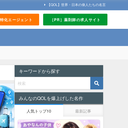
【QOL】世界・日本の偉人たちの名言
界特化エージェント
［PR］薬剤師の求人サイト
キーワードから探す
みんなのQOLを爆上げした名作
人気トップ10
最新記事