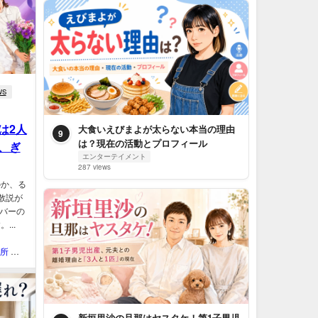
WS
は2人
大食いえびまよが太らない本当の理由
9
は？現在の活動とプロフィール
、ぎ
エンターテイメント
287 views
のか、る
散説が
ンバーの
..
QOL研究所 ウェブマガジン
新垣里沙の旦那はヤスタケ！第1子男児