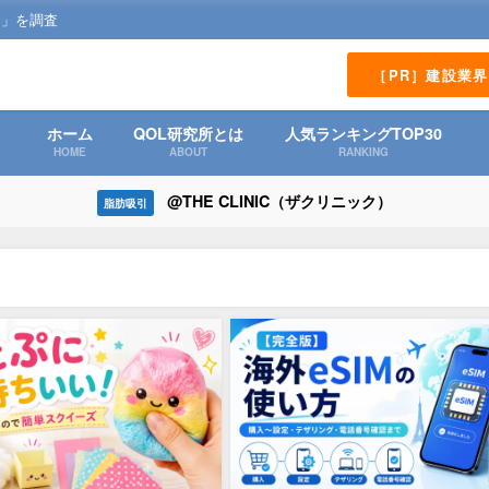
？」を調査
［PR］建設業
ホーム
QOL研究所とは
人気ランキングTOP30
HOME
ABOUT
RANKING
@THE CLINIC（ザクリニック）
脂肪吸引