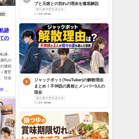
プと元彼との別れの理由を徹底解説
エンターテイメント
OWN
1,149 views
軌跡
ての
の転身、
亮廣氏の
戦の連続
ティ運営
ど、社会
ジャックポット(YouTuber)の解散理由
3
まとめ！不仲説の真相とメンバー3人の
QOL研究所 ウェブマガジン
現在
エンターテイメント
1,124 views