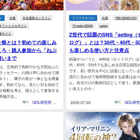
ル
出典
文化遺産オンライン
ライフスタイル
出典
TBS NEWS DIG
オフィシャルサイト
ITmedia NEWS
setlog
Z世代で話題のSNS「setlog
報サイト
た祭とは？初めての楽しみ
ログ）」とは？30代・40代・5
ころ・跳人参加から「ねぷ
も楽しめる使い方と注意点
違いまで
結論からいうと、setlog（セットログ）は
代・40代・50代でも楽しめる日常記録型の
は、立体的で色鮮やかな大型ねぶた
です。若い世代を中心に話題になってい
ラッセラー」の掛け声に合わせて跳
流行に合わせて毎時間投稿する必要はあ
ネト）、囃子の音が一体となる青森
ん。自分だけの動画日記として使う、家
す。初めてなら、見たい日を決めて
い友人との小...
や移動を考え、跳人として参加する
備方法...
QOL研究所 ウェブマガジン
2026-07-30