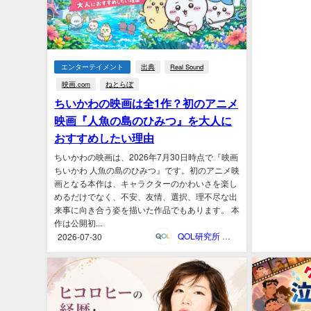
エンターテイメント
出典
Real Sound
映画.com
ねとらぼ
ちいかわの映画は全1作？初のアニメ
映画『人魚の島のひみつ』を大人に
おすすめしたい理由
ちいかわの映画は、2026年7月30日時点で『映画
ちいかわ 人魚の島のひみつ』です。初のアニメ映
画となる本作は、キャラクターのかわいさを楽し
めるだけでなく、不安、友情、選択、理不尽な出
来事に向き合う姿を描いた作品でもあります。 本
作は公開初...
QOL研究所 ウェブマガジン
2026-07-30