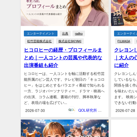
エンターテイメント
出典
radiko
エンターテイ
松竹芸能株式会社
株式会社SKIYAKI
FILMAGA
ヒコロヒーの経歴・プロフィールま
クレヨン
とめ｜一人コントの芸風や代表的な
｜大人の
出演番組も紹介
に紹介
ヒコロヒーは、一人コントを軸に活動する松竹芸
クレヨンしん
能所属のピン芸人です。テレビ朝日の「キョコロ
しているなら
ヒー」をはじめとするバラエティ番組で知られる
関係を描く作
一方、ラジオパーソナリティー、ドラマ・映画へ
を味わいたい
の出演、コラム連載、書籍の刊行、脚本執筆な
ます。 映画
ど、表現の場を広げてい...
できない行動を
QOL研究所 ウェブマガジン
2026-07-30
2026-07-28