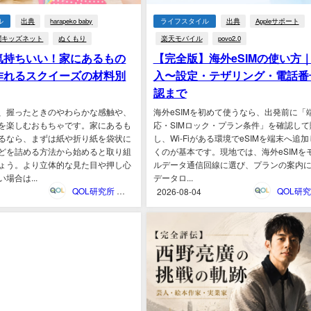
ル
出典
harapeko baby
ライフスタイル
出典
Appleサポート
聞キッズネット
ぬくもり
楽天モバイル
povo2.0
気持ちいい！家にあるもの
【完全版】海外eSIMの使い方
作れるスクイーズの材料別
入〜設定・テザリング・電話番
認まで
、握ったときのやわらかな感触や、
海外eSIMを初めて使うなら、出発前に「
を楽しむおもちゃです。家にあるも
応・SIMロック・プラン条件」を確認して
るなら、まずは紙や折り紙を袋状に
し、Wi-Fiがある環境でeSIMを端末へ追
どを詰める方法から始めると取り組
くのが基本です。現地では、海外eSIMを
ょう。より立体的な見た目や押し心
ルデータ通信回線に選び、プランの案内
場合は...
データロ...
QOL研究所 ウェブマガジン
2026-08-04