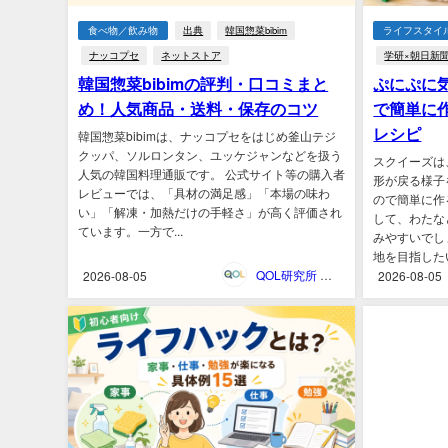
食べ物／飲み物
出典
韓国惣菜bibim
ライフスタイ
ナッコプセ
ネットストア
学研×朝日新
韓国惣菜bibimの評判・口コミまと
ぷにぷに
め！人気商品・送料・保存のコツ
で簡単に
レシピ
韓国惣菜bibimは、ナッコプセをはじめ釜山テジ
クッパ、ソルロンタン、ユッケジャンなどを扱う
スクイーズは
人気の韓国料理通販です。 公式サイト等の購入者
形が戻る様子
レビューでは、「具材の満足感」「本場の味わ
ので簡単に作
い」「解凍・加熱だけの手軽さ」が高く評価され
して、わたな
ています。一方で...
みやすいでし
地を目指したい
QOL研究所 ウェブマガジン
2026-08-05
2026-08-05