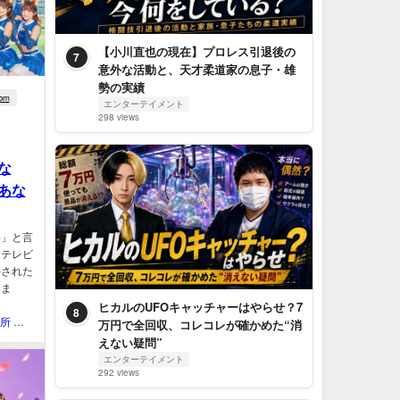
【小川直也の現在】プロレス引退後の
7
意外な活動と、天才柔道家の息子・雄
勢の実績
om
エンターテイメント
298 views
な
あな
い」と言
、テレビ
持された
しま
ヒカルのUFOキャッチャーはやらせ？7
8
QOL研究所 ウェブマガジン
万円で全回収、コレコレが確かめた“消
えない疑問”
エンターテイメント
292 views