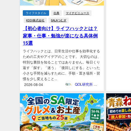
ライフスタイル
出典
マイナビニュース
KDDI株式会社
SALAつむぎ
【初心者向け】ライフハックとは？
家事・仕事・勉強が楽になる具体例
15選
ライフハックとは、日常生活や仕事を効率化する
ための工夫やアイデアのことです。 大切なのは、
特別な裏技を知ることではありません。毎日くり
返す「探す」「迷う」「後回しにする」といった
小さな手間を減らすために、手順・置き場所・習
慣を少し変えること...
QOL研究所 ウェブマガジン
2026-08-04