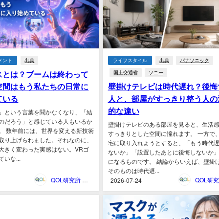
メント
出典
ライフスタイル
出典
パナソニック
スとは？ブームは終わって
国土交通省
ソニー
空間はもう私たちの日常に
壁掛けテレビは時代遅れ？後悔
ている
人と、部屋がすっきり整う人の
的な違い
」という言葉を聞かなくなり、「結
のだろう」と感じている人もいるか
壁掛けテレビのある部屋を見ると、生活
。 数年前には、世界を変える新技術
すっきりとした空間に憧れます。 一方で
取り上げられました。それなのに、
宅に取り入れようとすると、「もう時代
大きく変わった実感はない。VRゴ
ないか」「設置したあとに後悔しないか
いな...
になるものです。 結論からいえば、壁掛
そのものは時代遅...
QOL研究所 ウェブマガジン
2026-07-24