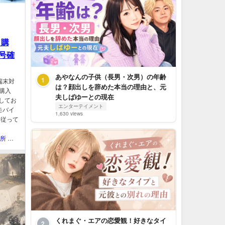
｜購
号確
あやなんの子供（長男・次男）の年齢
1
端末対
は？顔出しを辞めた本当の理由と、元
購入
夫しばゆーとの現在
加してお
エンターテイメント
モバイ
1,630 views
に従って
QOL研究所 ウェブマガジン
くれまぐ・エアの恋愛観！好きなタイ
2