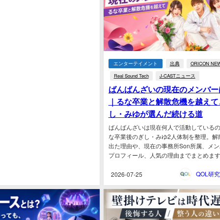
エンターテイメント
出典
ORICON NE
Real Sound Tech
J-CASTニュース
ばんばんざいの現在のメンバー
｜るな卒業と解散危機を越えて
し・みゆが選んだ続ける道
ばんばんざいは現在何人で活動している
な卒業後のぎし・みゆ2人体制を整理。解
出た理由や、現在の事務所Son所属、メ
プロフィール、人気の理由までまとめます。.
2026-07-25