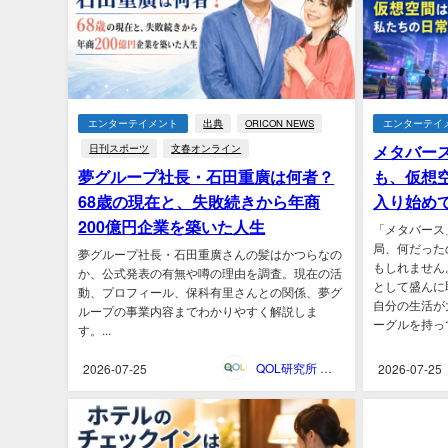
エンターテイメント
出典
ORICON NEWS
エンターテイ
メタバー
日刊スポーツ
文春オンライン
夢グループ社長・石田重廣は何者？
も、仮想
68歳の現在と、失敗続きから年商
入り始め
200億円企業を築いた人生
「メタバース
局、何だった
夢グループ社長・石田重廣さんの髪はかつらなの
もしれません
か、公式発表の有無や噂の理由を調査。現在の活
として盛んに
動、プロフィール、保科有里さんとの関係、夢グ
自分の生活が
ループの事業内容までわかりやすく解説しま
ーグルを持って
す。...
QOL研究所 ウェブマガジン
2026-07-25
2026-07-25