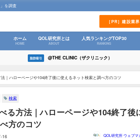
？」を調査
［PR］建設業
ホーム
QOL研究所とは
人気ランキングTOP30
HOME
ABOUT
RANKING
@THE CLINIC（ザクリニック）
脂肪吸引
法｜ハローページや104終了後に使えるネット検索と調べ方のコツ
検索
べる方法｜ハローページや104終了後
調べ方のコツ
QOL研究所 ウェブマ
7-16