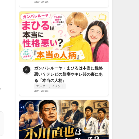
462 views
る
し
ガンバレルーヤ・まひるは本当に性格
6
悪い？テレビの態度やキレ芸の裏にあ
る『本当の人柄』
エンターテイメント
必
394 views