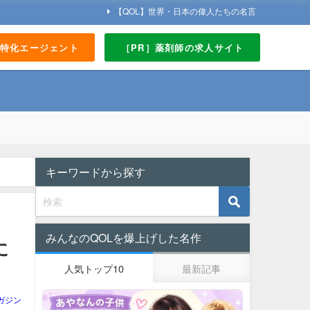
【QOL】世界・日本の偉人たちの名言
界特化エージェント
［PR］薬剤師の求人サイト
キーワードから探す
みんなのQOLを爆上げした名作
に
人気トップ10
最新記事
ガジン