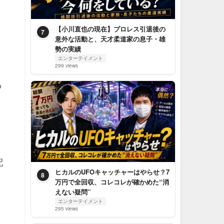
【小川直也の現在】プロレス引退後の
7
意外な活動と、天才柔道家の息子・雄
勢の実績
エンターテイメント
299 views
わ
配
ヒカルのUFOキャッチャーはやらせ？7
8
万円で全回収、コレコレが確かめた“消
えない疑問”
。
エンターテイメント
295 views
る