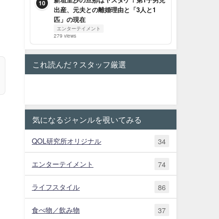
10
出産、元夫との離婚理由と「3人と1
匹」の現在
エンターテイメント
279 views
これ読んだ？スタッフ厳選
気になるジャンルを覗いてみる
QOL研究所オリジナル
34
エンターテイメント
74
ライフスタイル
86
食べ物／飲み物
37