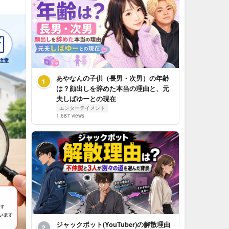
あやなんの子供（長男・次男）の年齢
1
は？顔出しを辞めた本当の理由と、元
夫しばゆーとの現在
エンターテイメント
1,687 views
ジャックポット(YouTuber)の解散理由
2