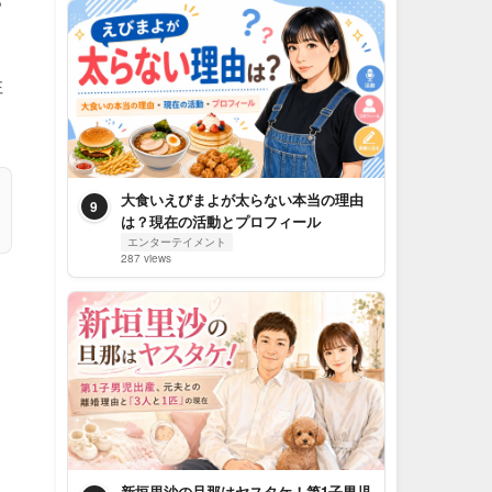
性
大食いえびまよが太らない本当の理由
9
は？現在の活動とプロフィール
エンターテイメント
287 views
新垣里沙の旦那はヤスタケ！第1子男児