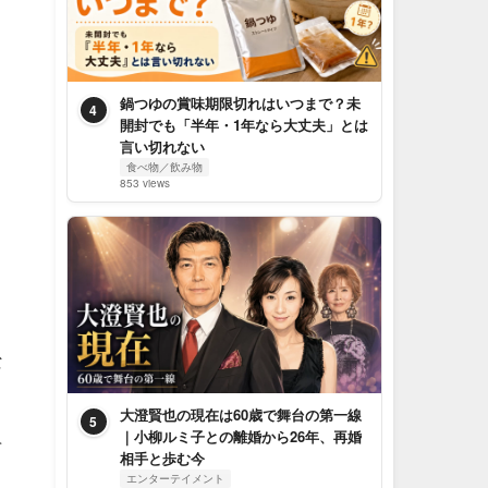
、
鍋つゆの賞味期限切れはいつまで？未
4
開封でも「半年・1年なら大丈夫」とは
言い切れない
食べ物／飲み物
853 views
な
大澄賢也の現在は60歳で舞台の第一線
5
｜小柳ルミ子との離婚から26年、再婚
そ
相手と歩む今
エンターテイメント