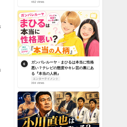
462 views
が
ガンバレルーヤ・まひるは本当に性格
6
悪い？テレビの態度やキレ芸の裏にあ
が
る『本当の人柄』
エンターテイメント
394 views