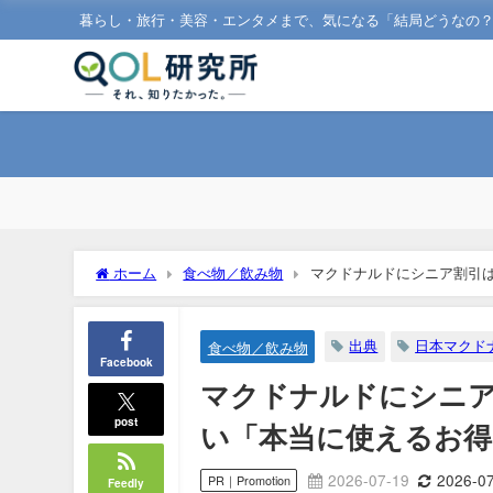
暮らし・旅行・美容・エンタメまで、気になる「結局どうなの
ホーム
食べ物／飲み物
マクドナルドにシニア割引は
出典
日本マクド
食べ物／飲み物
Facebook
マクドナルドにシニア
post
い「本当に使えるお得
2026-07-19
2026-0
PR｜Promotion
Feedly