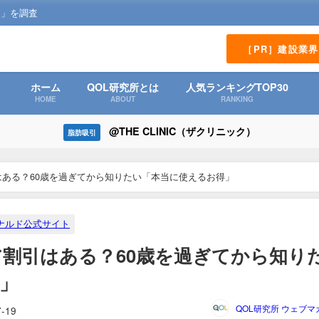
？」を調査
［PR］建設業
ホーム
QOL研究所とは
人気ランキングTOP30
HOME
ABOUT
RANKING
@THE CLINIC（ザクリニック）
脂肪吸引
ある？60歳を過ぎてから知りたい「本当に使えるお得」
ナルド公式サイト
割引はある？60歳を過ぎてから知り
」
QOL研究所 ウェブマ
7-19