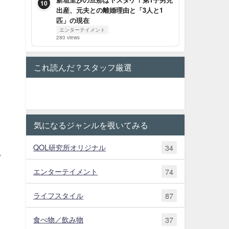
10
出産、元夫との離婚理由と「3人と1
匹」の現在
エンターテイメント
280 views
これ読んだ？スタッフ厳選
気になるジャンルを覗いてみる
QOL研究所オリジナル
34
る
エンターテイメント
74
ライフスタイル
87
食べ物／飲み物
37