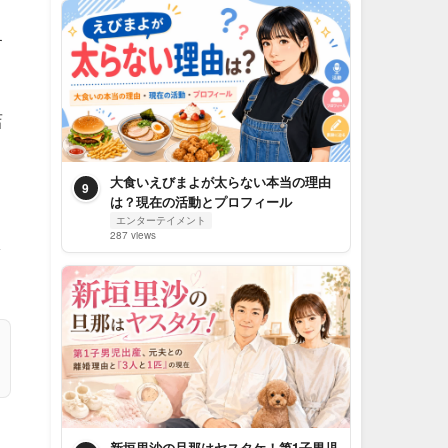
す
店
大食いえびまよが太らない本当の理由
9
は？現在の活動とプロフィール
エンターテイメント
287 views
し
新垣里沙の旦那はヤスタケ！第1子男児