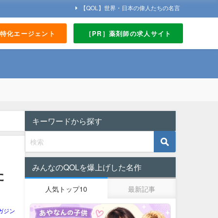
【QOL】世界・日本の偉人たちの名言
界特化エージェント
［PR］薬剤師の求人サイト
キーワードから探す
みんなのQOLを爆上げした名作
た
人気トップ10
最新記事
ガジン