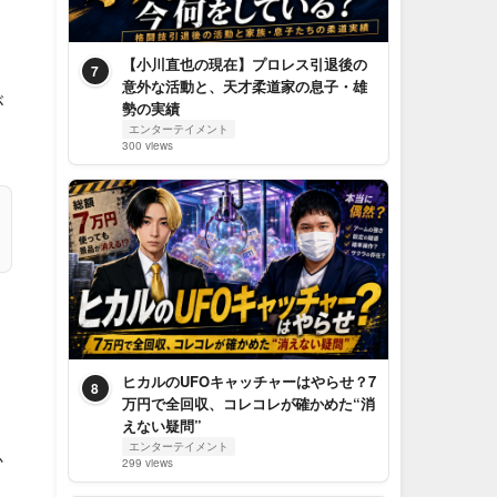
【小川直也の現在】プロレス引退後の
7
意外な活動と、天才柔道家の息子・雄
が
勢の実績
エンターテイメント
300 views
ヒカルのUFOキャッチャーはやらせ？7
8
万円で全回収、コレコレが確かめた“消
えない疑問”
エンターテイメント
か
299 views