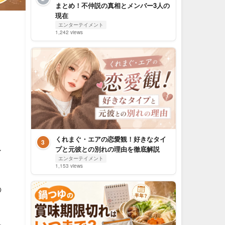
まとめ！不仲説の真相とメンバー3人の
現在
エンターテイメント
1,242 views
くれまぐ・エアの恋愛観！好きなタイ
3
ー
プと元彼との別れの理由を徹底解説
エンターテイメント
1,153 views
の