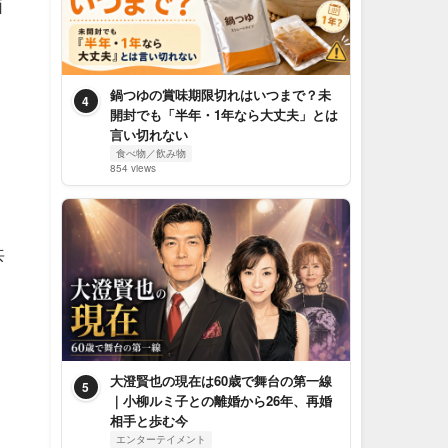
価
鍋つゆの賞味期限切れはいつまで？未
4
開封でも「半年・1年なら大丈夫」とは
言い切れない
食べ物／飲み物
854 views
共
大澄賢也の現在は60歳で舞台の第一線
5
｜小柳ルミ子との離婚から26年、再婚
相手と歩む今
エンターテイメント