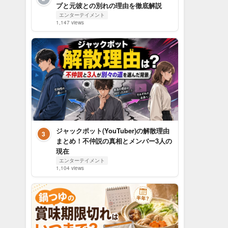
プと元彼との別れの理由を徹底解説
エンターテイメント
1,147 views
ジャックポット(YouTuber)の解散理由
3
まとめ！不仲説の真相とメンバー3人の
現在
エンターテイメント
1,104 views