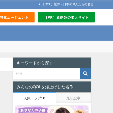
【QOL】世界・日本の偉人たちの名言
界特化エージェント
［PR］薬剤師の求人サイト
キーワードから探す
みんなのQOLを爆上げした名作
人気トップ10
最新記事