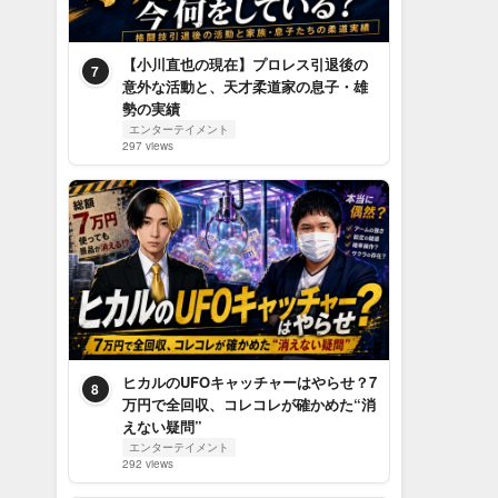
【小川直也の現在】プロレス引退後の
7
意外な活動と、天才柔道家の息子・雄
勢の実績
エンターテイメント
297 views
ヒカルのUFOキャッチャーはやらせ？7
8
万円で全回収、コレコレが確かめた“消
えない疑問”
エンターテイメント
292 views