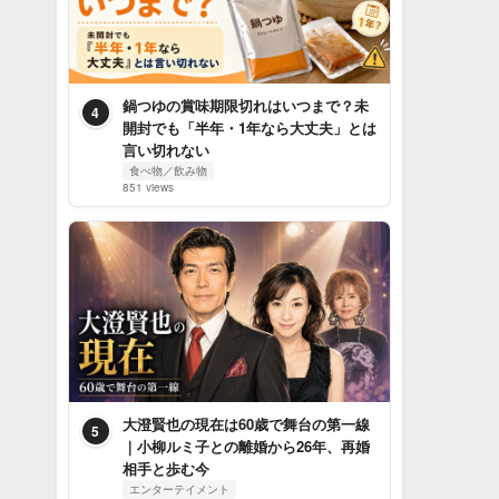
鍋つゆの賞味期限切れはいつまで？未
4
開封でも「半年・1年なら大丈夫」とは
言い切れない
食べ物／飲み物
851 views
大澄賢也の現在は60歳で舞台の第一線
5
｜小柳ルミ子との離婚から26年、再婚
相手と歩む今
エンターテイメント