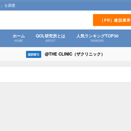
？」を調査
［PR］建設業
ホーム
QOL研究所とは
人気ランキングTOP30
HOME
ABOUT
RANKING
@THE CLINIC（ザクリニック）
脂肪吸引