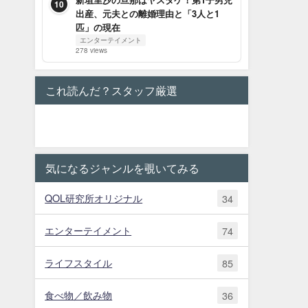
10
出産、元夫との離婚理由と「3人と1
匹」の現在
エンターテイメント
278 views
これ読んだ？スタッフ厳選
気になるジャンルを覗いてみる
QOL研究所オリジナル
34
エンターテイメント
74
ライフスタイル
85
食べ物／飲み物
36