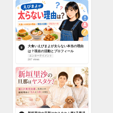
大食いえびまよが太らない本当の理由
9
は？現在の活動とプロフィール
エンターテイメント
287 views
新垣里沙の旦那はヤスタケ！第1子男児