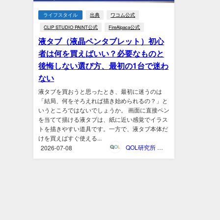
ライフスタイル
出典
ワコム公式
CLIP STUDIO PAINT公式
FireAlpaca公式
液タブ（液晶ペンタブレット）初心
者は何を買えばいい？必要なものと
後悔しない選び方、最初の1台で迷わ
ない
液タブを買おうと思ったとき、最初に迷うのは
「結局、何をそろえれば描き始められるの？」と
いうところではないでしょうか。 画面に直接ペン
を当てて描ける液タブは、紙に近い感覚でイラス
トを描きやすい道具です。一方で、液タブ本体だ
けを買えばすぐ使える...
QOL研究所 ウェブマガジン
2026-07-08