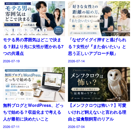
モテる男の雰囲気はどこで決ま
「なぜグイグイ押すと逃げられ
る？顔より先に女性が惹かれる7
る？女性が『また会いたい』と
つの共通点
思う正しいアプローチ順」
2026-07-19
2026-07-14
無料ブログとWordPress、どっ
【メンフクロウは怖い？】可愛
ちで始める？収益化まで考える
いけれど飼えないと言われる理
人が最初に決めたいこと
由と猛禽類飼育のリアル
2026-07-11
2026-07-04