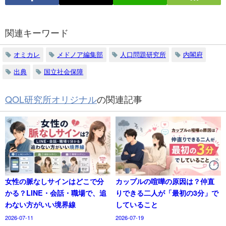
関連キーワード
オミカレ
メドノア編集部
人口問題研究所
内閣府
出典
国立社会保障
QOL研究所オリジナル
の関連記事
女性の脈なしサインはどこで分
カップルの喧嘩の原因は？仲直
かる？LINE・会話・職場で、追
りできる二人が「最初の3分」で
わない方がいい境界線
していること
2026-07-11
2026-07-19