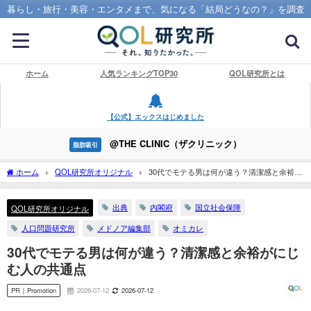
暮らし・旅行・美容・エンタメまで、気になる「結局どうなの？」を調査
ホーム
人気ランキングTOP30
QOL研究所とは
【公式】エックスはじめました
@THE CLINIC（ザクリニック）
脂肪吸引
ホーム
QOL研究所オリジナル
30代でモテる男は何が違う？清潔感と余裕が
にじむ人の共通点
出典
内閣府
国立社会保障
QOL研究所オリジナル
人口問題研究所
メドノア編集部
オミカレ
30代でモテる男は何が違う？清潔感と余裕がにじ
む人の共通点
PR｜Promotion
2026-07-12
2026-07-12