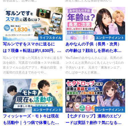
告を設置し、記事の最...
終えた後にどんな余韻を味わい...
ライフスタイル
エンターテイメント
写ルンですをスマホに送るに
あやなんの子供（長男・次男）
は？現像＋転送は約1,830円、あ
の年齢は？顔出しを辞めた本当
の日の写真がようやくみんなに
の理由と、元夫しばゆーとの現
写ルンですで撮った写真をスマホに送る方
YouTuberのあやなんさんには、長男のポ
法を紹介。写真店での現像＋スマホ転送、
ンスくんと次男のぷく丸くんという2人の
届く
在
富士フイルム公式アプリ、料金の目安、ネ
子供がいます。 元夫で「東海オンエア」
ガ返却の注意点までわかりや...
のしばゆーさんと家族...
エンターテイメント
エンターテイメント
フィッシャーズ・モトキは現在
【七夕ドロップ】漫画のエピソ
も活動中｜うつ病で休養した理
ードは実話？創作？気になる運