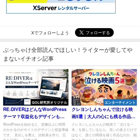
Xでフォローしよう
ぶっちゃけ全部読んでほしい！ライターが愛してや
まないイチオシ記事
QOL研究所オリジナル
エンターテイメント
RE:DIVERはどんなWordPress
クレヨンしんちゃんで泣ける映
テーマ？収益化もデザインも妥
画5選｜大人の心にも残る作品を
協したくない人へ
テーマ別に紹介
WordPressを始めると、想像以上に時間
クレヨンしんちゃんの映画で「泣ける一
がかかるのがサイトのデザインと収益導線
本」を探しているなら、笑いの多さだけで
です。 見出しを整え、比較表を作り、広
はなく、誰との関係を描く作品なのか、観