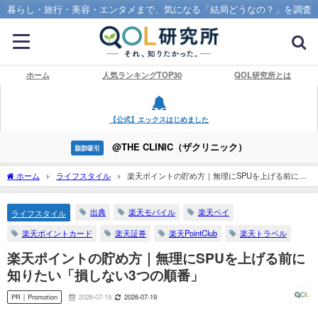
暮らし・旅行・美容・エンタメまで、気になる「結局どうなの？」を調査
ホーム
人気ランキングTOP30
QOL研究所とは
【公式】エックスはじめました
@THE CLINIC（ザクリニック）
脂肪吸引
ホーム
ライフスタイル
楽天ポイントの貯め方｜無理にSPUを上げる前に知
りたい「損しない3つの順番」
出典
楽天モバイル
楽天ペイ
ライフスタイル
楽天ポイントカード
楽天証券
楽天PointClub
楽天トラベル
楽天ポイントの貯め方｜無理にSPUを上げる前に
知りたい「損しない3つの順番」
PR｜Promotion
2026-07-19
2026-07-19