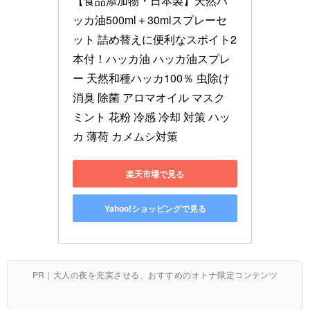
【食品添加物・日本製】天然ハ
ッカ油500ml＋30mlスプレーセ
ット 詰め替えに便利なスポイト2
本付！ハッカ油 ハッカ油スプレ
ー 天然和種ハッカ100％ 虫除け 
消臭 除菌 アロマオイル マスク 
ミント 花粉 冷感 冷却 対策 ハッ
カ 薄荷 カメムシ対策
楽天市場で見る
Yahoo!ショッピングで見る
PR｜大人の夜を充実させる、おすすめのオトナ限定コンテンツ