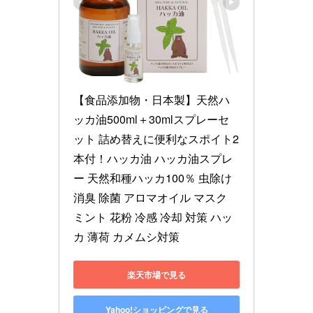
【食品添加物・日本製】天然ハ
ッカ油500ml＋30mlスプレーセ
ット 詰め替えに便利なスポイト2
本付！ハッカ油 ハッカ油スプレ
ー 天然和種ハッカ100％ 虫除け 
消臭 除菌 アロマオイル マスク 
ミント 花粉 冷感 冷却 対策 ハッ
カ 薄荷 カメムシ対策
楽天市場で見る
Yahoo!ショッピングで見る