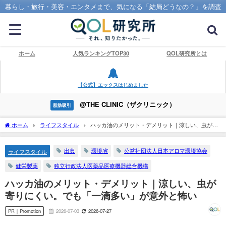
暮らし・旅行・美容・エンタメまで、気になる「結局どうなの？」を調査
ホーム
人気ランキングTOP30
QOL研究所とは
【公式】エックスはじめました
@THE CLINIC（ザクリニック）
脂肪吸引
ホーム
ライフスタイル
ハッカ油のメリット・デメリット｜涼しい、虫が寄
りにくい。でも「一滴多い」が意外と怖い
出典
環境省
公益社団法人日本アロマ環境協会
ライフスタイル
健栄製薬
独立行政法人医薬品医療機器総合機構
ハッカ油のメリット・デメリット｜涼しい、虫が
寄りにくい。でも「一滴多い」が意外と怖い
PR｜Promotion
2026-07-03
2026-07-27