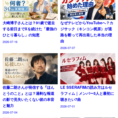
大崎博子さんとは？91歳で逝去
なぜテレビからYouTubeへ？カ
する前日までXを続けた「最強の
ジサック（キンコン梶原）が退
ひとり暮らし」の知恵
路を断って再出発した本当の理
由
2026-07-16
2026-07-07
佐藤二朗さんが発信する『ほん
LE SSERAFIMの読み方はルセ
とうのこと』とは？過剰な報道
ラフィム｜メンバー5人と最初に
の影で見失いたくない彼の本音
聴きたい7曲
と魅力
2026-07-01
2026-07-04