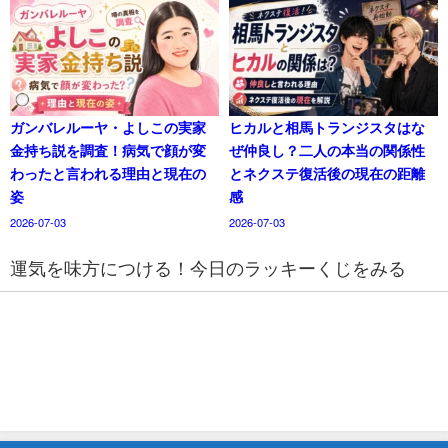
ガンバレルーヤ・よしこの実家
ヒカルと相馬トランジスタはな
金持ち説を調査！病気で顔が変
ぜ仲良し？二人の本当の関係性
わったと言われる理由と現在の
とネクステ復活後の現在の距離
姿
感
2026-07-03
2026-07-03
運気を味方につける！今日のラッキーくじをみる