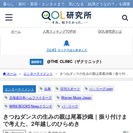
暮らし・旅行・美容・エンタメまで、気になる「結局どうなの？」を調査
ホーム
人気ランキングTOP30
QOL研究所とは
【公式】エックスはじめました
@THE CLINIC（ザクリニック）
脂肪吸引
ホーム
エンターテイメント
きつねダンスの生みの親は尾暮沙織｜振り付け
まで考えた、2年越しのひらめき
出典
日刊スポーツ
パ・リーグ.com
エンターテイメント
北海道日本ハムファイターズ
Warner Music Japan
WANI BOOKS Newsクランチ
パ・リーグ
きつねダンスの生みの親は尾暮沙織｜振り付けま
で考えた、2年越しのひらめき
PR｜Promotion
2026-07-25
2026-07-25