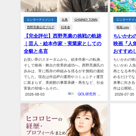
エンターテイメント
出典
CHIMNEY TOWN
エンターテイ
西野亮廣公式ブログ
幻冬舎
映画.com
【完全評伝】西野亮廣の挑戦の軌跡
ちいかわ
｜芸人・絵本作家・実業家としての
映画『人
全貌と名言
おすすめ
お笑い界のスターダムから、絵本作家への転身、
ちいかわの映画
そして映画・舞台の世界的成功へ。西野亮廣氏の
ちいかわ 人
歩みは、常に既存の枠組みを揺るがす挑戦の連続
画となる本作
でした。現在は作品IPの運用やコミュニティ運営
めるだけでな
に留まらず、美術館の事業承継・再生など、社会
来事に向き合
実装の領域へもその...
作は公開初...
QOL研究所 ウェブマガジン
2026-08-03
2026-07-30