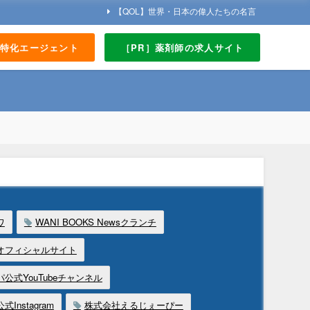
【QOL】世界・日本の偉人たちの名言
界特化エージェント
［PR］薬剤師の求人サイト
ワ
WANI BOOKS Newsクランチ
オフィシャルサイト
公式YouTubeチャンネル
Instagram
株式会社えるじぇーぴー