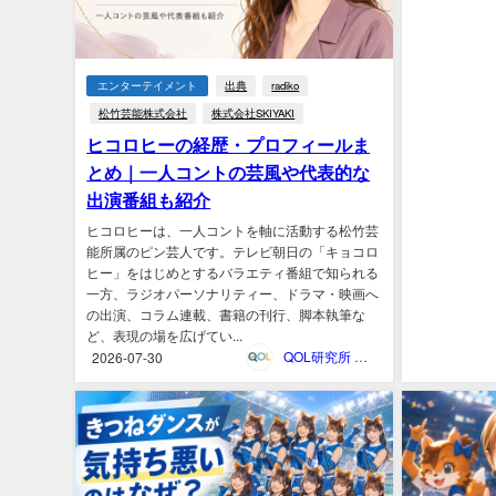
エンターテイメント
出典
radiko
松竹芸能株式会社
株式会社SKIYAKI
ヒコロヒーの経歴・プロフィールま
とめ｜一人コントの芸風や代表的な
出演番組も紹介
ヒコロヒーは、一人コントを軸に活動する松竹芸
能所属のピン芸人です。テレビ朝日の「キョコロ
ヒー」をはじめとするバラエティ番組で知られる
一方、ラジオパーソナリティー、ドラマ・映画へ
の出演、コラム連載、書籍の刊行、脚本執筆な
ど、表現の場を広げてい...
QOL研究所 ウェブマガジン
2026-07-30