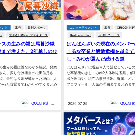
メント
出典
日刊スポーツ
エンターテイメント
出典
ORICON NE
m
北海道日本ハムファイターズ
Real Sound Tech
J-CASTニュース
ンスの生みの親は尾暮沙織
ばんばんざいの現在のメンバー
けまで考えた、2年越しのひ
｜るな卒業と解散危機を越えて
し・みゆが選んだ続ける道
の生みの親は誰なのかを解説。発案
ばんばんざいは現在何人で活動している
さん、振り付け担当の松田佳月さ
な卒業後のぎし・みゆ2人体制を整理。解
緯、最初は反応が薄かった理由、人
出た理由や、現在の事務所Son所属、メ
がった背景までわかりやすくまとめ
プロフィール、人気の理由までまとめます。.
QOL研究所 ウェブマガジン
2026-07-25