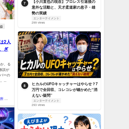
【小川直也の現在】プロレス引退後の
7
意外な活動と、天才柔道家の息子・雄
勢の実績
エンターテイメント
299 views
WS
は2人
、ぎ
のか、る
散説が
ンバーの
..
ヒカルのUFOキャッチャーはやらせ？7
8
万円で全回収、コレコレが確かめた“消
えない疑問”
QOL研究所 ウェブマガジン
エンターテイメント
293 views