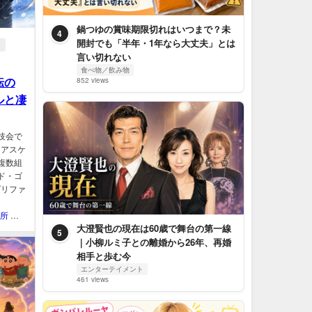
鍋つゆの賞味期限切れはいつまで？未
4
開封でも「半年・1年なら大丈夫」とは
言い切れない
食べ物／飲み物
転の
852 views
ルと凄
技会で
ュアスケ
複数組
ド・ゴ
プリファ
QOL研究所 ウェブマガジン
大澄賢也の現在は60歳で舞台の第一線
5
｜小柳ルミ子との離婚から26年、再婚
相手と歩む今
エンターテイメント
461 views