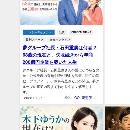
エンターテイメント
出典
ORICON NEWS
日刊スポーツ
文春オンライン
夢グループ社長・石田重廣は何者？
68歳の現在と、失敗続きから年商
200億円企業を築いた人生
夢グループ社長・石田重廣さんの髪はかつらなの
か、公式発表の有無や噂の理由を調査。現在の活
動、プロフィール、保科有里さんとの関係、夢グ
ループの事業内容までわかりやすく解説しま
す。...
QOL研究所 ウェブマガジン
2026-07-25