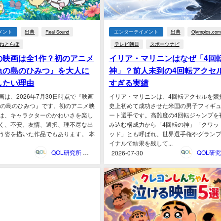
メント
出典
Real Sound
エンターテイメント
出典
Olympics.com
ねとらぼ
テレビ朝日
スポーツナビ
の映画は全1作？初のアニメ
イリア・マリニンはなぜ「4回
魚の島のひみつ』を大人に
神」？前人未到の4回転アクセ
したい理由
すぎる実績
は、2026年7月30日時点で『映画
イリア・マリニンは、4回転アクセルを競
魚の島のひみつ』です。初のアニメ映
史上初めて成功させた米国の男子フィギ
は、キャラクターのかわいさを楽し
ート選手です。高難度の4回転ジャンプを
く、不安、友情、選択、理不尽な出
み込む構成力から「4回転の神」「クワッ
う姿を描いた作品でもあります。 本
ッド」とも呼ばれ、世界選手権やグラン
イナルで結果を残して...
QOL研究所 ウェブマガジン
2026-07-30