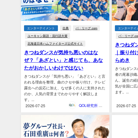
エンターテイメント
出典
パ・リーグ.com
エンターテイ
ユーキャン新語・流行語大賞
パ・リーグ.co
きつねダ
北海道日本ハムファイターズ公式サイト
きつねダンスが気持ち悪いのはな
｜振り付
ぜ？「あざとい」と感じても、あな
らめき
たがおかしいわけではない
きつねダンス
者の尾暮沙織
きつねダンスが「気持ち悪い」「あざとい」と言
ん、誕生の経
われる理由を整理。曲のクセや振り付け、テレビ
気が全国に広
露出への反応に加え、なぜ多くの人に支持された
ます。...
のか、人気の背景までわかりやすく解説しま
す。...
QOL研究所 ウェブマガジン
2026-07-25
2026-07-25