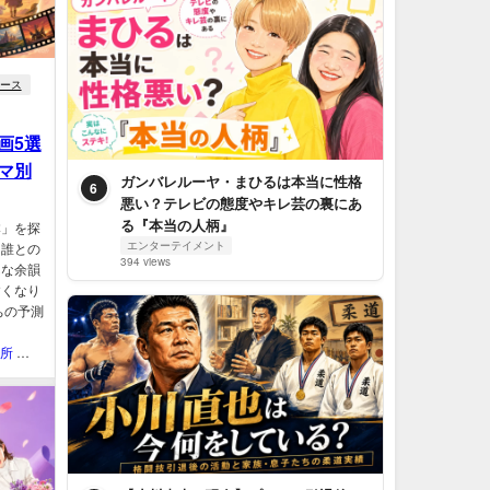
ース
画5選
マ別
ガンバレルーヤ・まひるは本当に性格
6
悪い？テレビの態度やキレ芸の裏にあ
る『本当の人柄』
本」を探
エンターテイメント
、誰との
394 views
んな余韻
すくなり
ちの予測
QOL研究所 ウェブマガジン