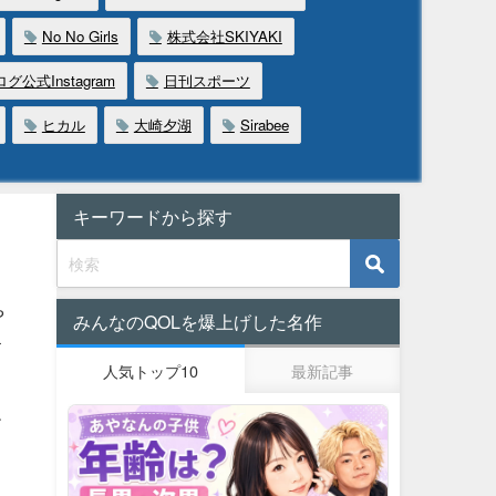
No No Girls
株式会社SKIYAKI
公式Instagram
日刊スポーツ
ヒカル
大崎夕湖
Sirabee
キーワードから探す
し
や
みんなのQOLを爆上げした名作
す
人気トップ10
最新記事
エ