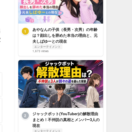
あやなんの子供（長男・次男）の年齢
基
1
は？顔出しを辞めた本当の理由と、元
家
夫しばゆーとの現在
エンターテイメント
1,673 views
ジャックポット(YouTuber)の解散理由
2
まとめ！不仲説の真相とメンバー3人の
現在
エンターテイメント