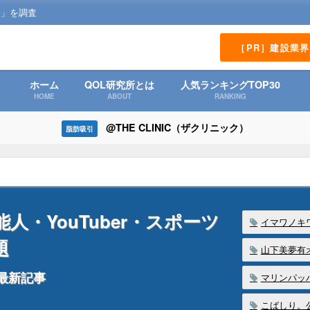
？」を調査
［PR］建設業
ホーム
QOL研究所とは
人気ランキングTOP30
HOME
ABOUT
RANKING
@THE CLINIC（ザクリニック）
脂肪吸引
・YouTuber・スポーツ
イマワノキ
題
山下美夢有
の最新記事
マリンパッパ
こばしり。公式