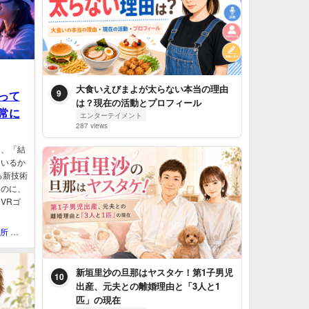
大食いえびまよが太らない本当の理由
9
って
は？現在の活動とプロフィール
常に
エンターテイメント
287 views
り、「結
もいるか
る新技術
なのに、
VRゴ
QOL研究所 ウェブマガジン
新垣里沙の旦那はヤスタケ！第1子男児
10
出産、元夫との離婚理由と「3人と1
匹」の現在