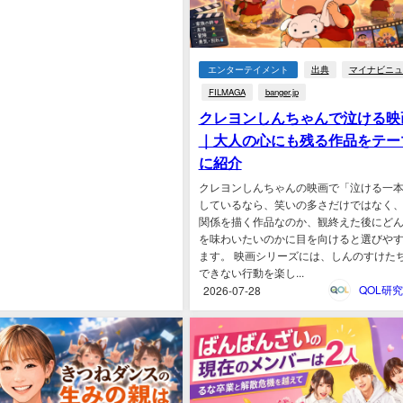
エンターテイメント
出典
マイナビニュ
FILMAGA
banger.jp
クレヨンしんちゃんで泣ける映
｜大人の心にも残る作品をテー
に紹介
クレヨンしんちゃんの映画で「泣ける一
しているなら、笑いの多さだけではなく
関係を描く作品なのか、観終えた後にど
を味わいたいのかに目を向けると選びや
ます。 映画シリーズには、しんのすけた
できない行動を楽し...
2026-07-28