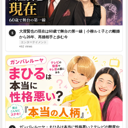
大澄賢也の現在は60歳で舞台の第一線｜小柳ルミ子との離婚
5
から26年、再婚相手と歩む今
エンターテイメント
462 views
ガンバレルーヤ・まひるは本当に性格悪い？テレビの態度や