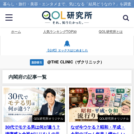
暮らし・旅行・美容・エンタメまで、気になる「結局どうなの？」を調査
ホーム
人気ランキングTOP30
QOL研究所とは
【公式】エックスはじめました
@THE CLINIC（ザクリニック）
脂肪吸引
内閣府の記事一覧
QOL研究所オリジナル
QOL研究所オリジナル
30代でモテる男は何が違う？
なぜ今ウケる？昭和・平成・
清潔感と余裕がにじむ人の共
令和のブーム年表｜懐かしい