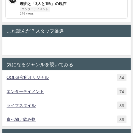
理由と「3人と1匹」の現在
エンターテイメント
279 views
これ読んだ？スタッフ厳選
気になるジャンルを覗いてみる
QOL研究所オリジナル
34
エンターテイメント
74
ライフスタイル
86
食べ物／飲み物
36