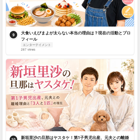
大食いえびまよが太らない本当の理由は？現在の活動とプロ
9
フィール
エンターテイメント
287 views
新垣里沙の旦那はヤスタケ！第1子男児出産、元夫との離婚
10