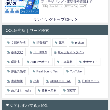
定・テザリング・電話番号確認まで
出典
Appleサポート
楽天モバイル
povo2.0
ライフスタイル
ランキングトップ30へ
QOL研究所｜ワード検索
文部科学省
消費者庁
花王
pickup
参考文献
PR TIMES
政府広報オンライン
環境省
Appleサポート
吉本興業
参考サイト
厚生労働省
Real Sound Tech
YouTube
参考情報
出典
ORICON NEWS
日刊スポーツ
めざましmedia
農林水産省
警察庁
男女問わずハマる人続出