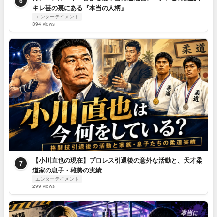
6
キレ芸の裏にある『本当の人柄』
エンターテイメント
394 views
【小川直也の現在】プロレス引退後の意外な活動と、天才柔
7
道家の息子・雄勢の実績
エンターテイメント
299 views