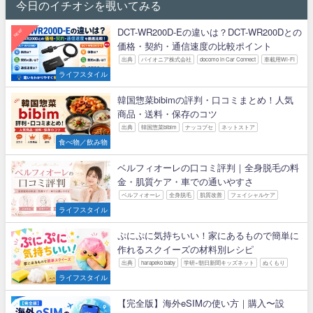
今日のイチオシを覗いてみる
DCT-WR200D-Eの違いは？DCT-WR200Dとの
NEW!
価格・契約・通信速度の比較ポイント
出典
パイオニア株式会社
docomo in Car Connect
車載用Wi-Fi
ライフスタイル
韓国惣菜bibimの評判・口コミまとめ！人気
商品・送料・保存のコツ
出典
韓国惣菜bibim
ナッコプセ
ネットストア
食べ物／飲み物
ベルフィオーレの口コミ評判｜全身脱毛の料
金・肌質ケア・車での通いやすさ
ベルフィオーレ
全身脱毛
肌質改善
フェイシャルケア
ライフスタイル
ぷにぷに気持ちいい！家にあるもので簡単に
作れるスクイーズの材料別レシピ
出典
harapeko baby
学研×朝日新聞キッズネット
ぬくもり
ライフスタイル
【完全版】海外eSIMの使い方｜購入〜設