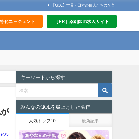
【QOL】世界・日本の偉人たちの名言
界特化エージェント
［PR］薬剤師の求人サイト
キーワードから探す
みんなのQOLを爆上げした名作
色が
人気トップ10
最新記事
ガジン