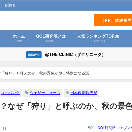
？」を調査
［PR］建設業
ホーム
QOL研究所とは
人気ランキングTOP30
HOME
ABOUT
RANKING
@THE CLINIC（ザクリニック）
脂肪吸引
ぜ「狩り」と呼ぶのか、秋の景色が少し特別になる話
コトバンク
ウェザーニュース
日本政府観光局
？なぜ「狩り」と呼ぶのか、秋の景
QOL研究所 ウェブマ
7-11