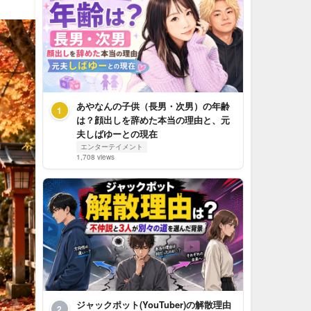
あやなんの子供（長男・次男）の年齢
1
は？顔出しを辞めた本当の理由と、元
夫しばゆーとの現在
エンターテイメント
1,708 views
ジャックポット(YouTuber)の解散理由
2