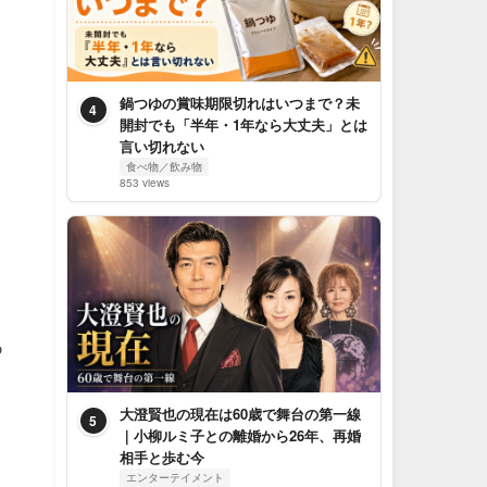
。
鍋つゆの賞味期限切れはいつまで？未
4
開封でも「半年・1年なら大丈夫」とは
言い切れない
食べ物／飲み物
853 views
あ
大澄賢也の現在は60歳で舞台の第一線
5
｜小柳ルミ子との離婚から26年、再婚
相手と歩む今
エンターテイメント