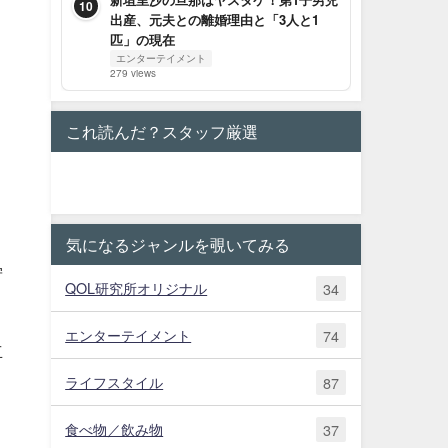
10
出産、元夫との離婚理由と「3人と1
う
匹」の現在
エンターテイメント
279 views
これ読んだ？スタッフ厳選
気になるジャンルを覗いてみる
狩
QOL研究所オリジナル
34
エンターテイメント
74
立
ライフスタイル
87
食べ物／飲み物
37