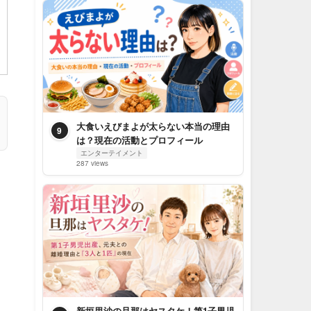
大食いえびまよが太らない本当の理由
9
は？現在の活動とプロフィール
エンターテイメント
287 views
新垣里沙の旦那はヤスタケ！第1子男児