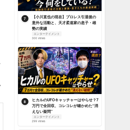
【小川直也の現在】プロレス引退後の
7
意外な活動と、天才柔道家の息子・雄
勢の実績
エンターテイメント
300 views
り
る
い
ヒカルのUFOキャッチャーはやらせ？7
8
万円で全回収、コレコレが確かめた“消
えない疑問”
エンターテイメント
299 views