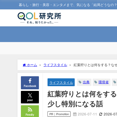
暮らし・旅行・美容・エンタメまで、気になる「結局どうなの
ホーム
ライフスタイル
紅葉狩りとは何をする？な
出典
環境省
ライフスタイル
Facebook
紅葉狩りとは何をする
post
少し特別になる話
2026-07-11
2026-0
PR｜Promotion
Feedly