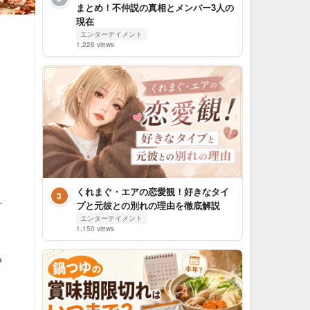
まとめ！不仲説の真相とメンバー3人の
現在
エンターテイメント
1,226 views
くれまぐ・エアの恋愛観！好きなタイ
3
言
プと元彼との別れの理由を徹底解説
エンターテイメント
1,150 views
や