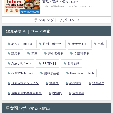
商品・送料・保存のコツ
出典
韓国惣菜bibim
ナッコプセ
ネットストア
食べ物／飲み物
ランキングトップ30へ
QOL研究所｜ワード検索
めざましmedia
日刊スポーツ
参考サイト
出典
環境省
花王
厚生労働省
文部科学省
Appleサポート
PR TIMES
参考文献
ORICON NEWS
農林水産省
Real Sound Tech
政府広報オンライン
警察庁
参考情報
消費者庁
内閣府男女共同参画局
pickup
吉本興業
男女問わずハマる人続出