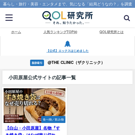
暮らし・旅行・美容・エンタメまで、気になる「結局どうなの？」を調査
ホーム
人気ランキングTOP30
QOL研究所とは
【公式】エックスはじめました
@THE CLINIC（ザクリニック）
脂肪吸引
小田原屋公式サイトの記事一覧
食べ物／飲み物
【白山・小田原屋】名物『す
き焼き袋』はなぜ売り切れ