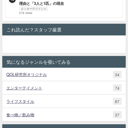
理由と「3人と1匹」の現在
エンターテイメント
279 views
これ読んだ？スタッフ厳選
気になるジャンルを覗いてみる
QOL研究所オリジナル
34
エンターテイメント
74
ライフスタイル
87
食べ物／飲み物
37