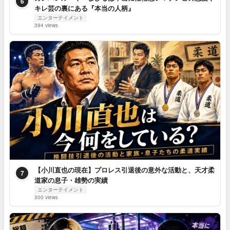
6
キレ芸の裏にある『本当の人柄』
エンターテイメント
394 views
【小川直也の現在】プロレス引退後の意外な活動と、天才柔
7
道家の息子・雄勢の実績
エンターテイメント
300 views