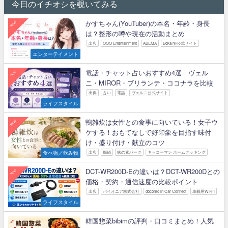
今日のイチオシを覗いてみる
かすちゃん(YouTuber)の本名・年齢・身長
NEW!
は？整形の噂や現在の活動まとめ
出典
OOO Entertainment
ABEMA
Boka nii公式サイト
エンターテイメント
電話・チャット占いおすすめ4選｜ヴェル
NEW!
ニ・MIROR・ブリランテ・ココナラを比較
出典
占い
電話
ヴェルニ公式サイト
ライフスタイル
鴨雑炊は女性との食事に向いている！女子ウ
NEW!
ケする！おもてなしで好印象を目指す味付
け・盛り付け・献立のコツ
食べ物／飲み物
出典
鴨鍋
味の素パーク
キッコーマン ホームクッキング
DCT-WR200D-Eの違いは？DCT-WR200Dとの
NEW!
価格・契約・通信速度の比較ポイント
出典
パイオニア株式会社
docomo in Car Connect
車載用Wi-Fi
ライフスタイル
韓国惣菜bibimの評判・口コミまとめ！人気