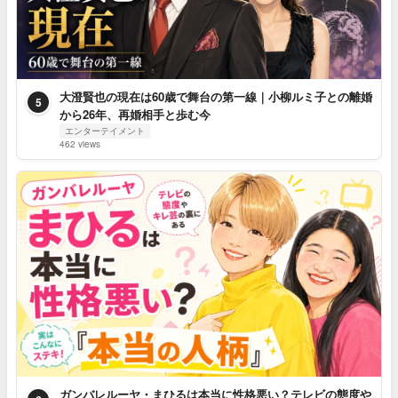
大澄賢也の現在は60歳で舞台の第一線｜小柳ルミ子との離婚
5
から26年、再婚相手と歩む今
エンターテイメント
462 views
ガンバレルーヤ・まひるは本当に性格悪い？テレビの態度や