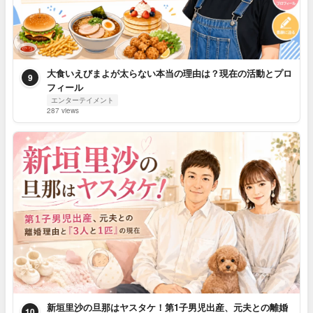
大食いえびまよが太らない本当の理由は？現在の活動とプロ
9
フィール
エンターテイメント
287 views
新垣里沙の旦那はヤスタケ！第1子男児出産、元夫との離婚
10