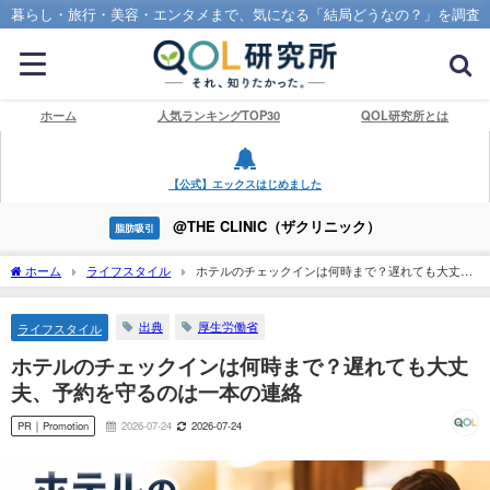
暮らし・旅行・美容・エンタメまで、気になる「結局どうなの？」を調査
ホーム
人気ランキングTOP30
QOL研究所とは
【公式】エックスはじめました
@THE CLINIC（ザクリニック）
脂肪吸引
ホーム
ライフスタイル
ホテルのチェックインは何時まで？遅れても大丈
夫、予約を守るのは一本の連絡
出典
厚生労働省
ライフスタイル
ホテルのチェックインは何時まで？遅れても大丈
夫、予約を守るのは一本の連絡
PR｜Promotion
2026-07-24
2026-07-24