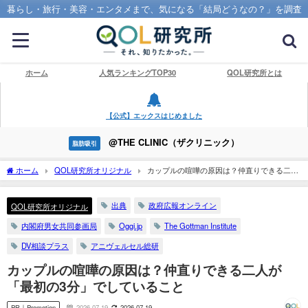
暮らし・旅行・美容・エンタメまで、気になる「結局どうなの？」を調査
ホーム
人気ランキングTOP30
QOL研究所とは
【公式】エックスはじめました
@THE CLINIC（ザクリニック）
脂肪吸引
ホーム
QOL研究所オリジナル
カップルの喧嘩の原因は？仲直りできる二人
が「最初の3分」でしていること
出典
政府広報オンライン
QOL研究所オリジナル
内閣府男女共同参画局
Oggi.jp
The Gottman Institute
DV相談プラス
アニヴェルセル総研
カップルの喧嘩の原因は？仲直りできる二人が
「最初の3分」でしていること
PR｜Promotion
2026-07-19
2026-07-19