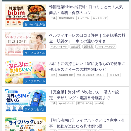
韓国惣菜bibimの評判・口コミまとめ！人気
商品・送料・保存のコツ
出典
韓国惣菜bibim
ナッコプセ
ネットストア
食べ物／飲み物
ベルフィオーレの口コミ評判｜全身脱毛の料
金・肌質ケア・車での通いやすさ
ベルフィオーレ
全身脱毛
肌質改善
フェイシャルケア
ライフスタイル
ぷにぷに気持ちいい！家にあるもので簡単に
作れるスクイーズの材料別レシピ
出典
harapeko baby
学研×朝日新聞キッズネット
ぬくもり
ライフスタイル
【完全版】海外eSIMの使い方｜購入〜設
定・テザリング・電話番号確認まで
出典
Appleサポート
楽天モバイル
povo2.0
ライフスタイル
【初心者向け】ライフハックとは？家事・仕
事・勉強が楽になる具体例15選