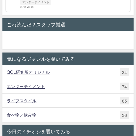
エンターテイメント
279 views
これ読んだ？スタッフ厳選
気になるジャンルを覗いてみる
QOL研究所オリジナル
34
エンターテイメント
74
ライフスタイル
85
食べ物／飲み物
36
今日のイチオシを覗いてみる