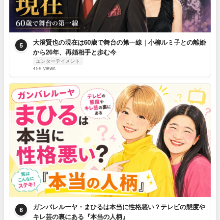
大澄賢也の現在は60歳で舞台の第一線｜小柳ルミ子との離婚
5
から26年、再婚相手と歩む今
エンターテイメント
459 views
ガンバレルーヤ・まひるは本当に性格悪い？テレビの態度や
6
キレ芸の裏にある『本当の人柄』