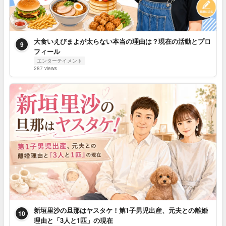
大食いえびまよが太らない本当の理由は？現在の活動とプロ
9
フィール
エンターテイメント
287 views
新垣里沙の旦那はヤスタケ！第1子男児出産、元夫との離婚
10
理由と「3人と1匹」の現在