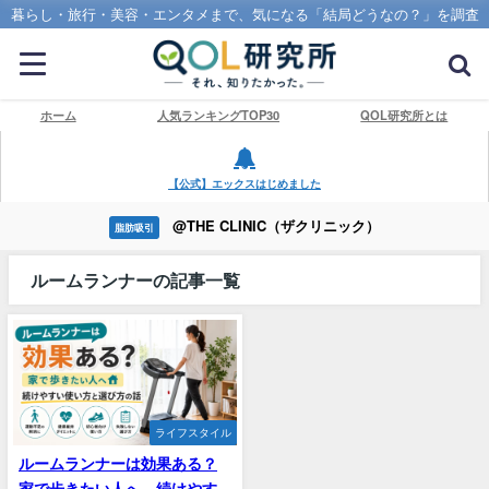
暮らし・旅行・美容・エンタメまで、気になる「結局どうなの？」を調査
ホーム
人気ランキングTOP30
QOL研究所とは
【公式】エックスはじめました
@THE CLINIC（ザクリニック）
脂肪吸引
ルームランナーの記事一覧
ライフスタイル
ルームランナーは効果ある？
家で歩きたい人へ、続けやす