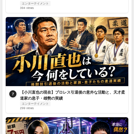
エンターテイメント
394 views
【小川直也の現在】プロレス引退後の意外な活動と、天才柔
7
道家の息子・雄勢の実績
エンターテイメント
299 views