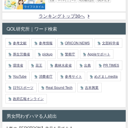
出典
マイナビニュース
KDDI株式会社
SALAつむぎ
ライフスタイル
ランキングトップ30へ
QOL研究所｜ワード検索
参考文献
参考情報
ORICON NEWS
文部科学省
厚生労働省
pickup
警察庁
Appleサポート
環境省
花王
農林水産省
出典
PR TIMES
YouTube
消費者庁
参考サイト
めざましmedia
日刊スポーツ
Real Sound Tech
吉本興業
政府広報オンライン
男女問わずハマる人続出
人気の【EROTOON】作品を見てみる